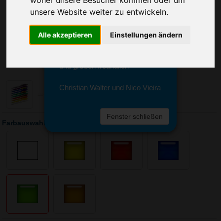
Sie erreichen sie von Montag bis
unsere Website weiter zu entwickeln.
Freitag zwischen 8 und 18 Uhr
unter 0611 94 585 2749 oder
info@advertika.de.
Alle akzeptieren
Einstellungen ändern
Wir freuen uns auf Ihre Anfrage
und grüßen freundlich
Christian Walter und Nico Vieira
Fenster schließen
Farbauswahl: Kugelschreiber Cube Transparent