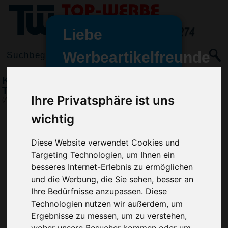
Liebe
Werbeartikelfreunde
und -
Kugelschreiber Cube Transparent,
wir sind wieder für Sie da
Transparent-Grün
Ihre Privatsphäre ist uns
freundinnen,
(Art.-Nr.:
8118-400
)
wichtig
Seit dem 11. Januar 2022 haben
wir unsere aktiven Geschäfte an
die Firma Advertika übergeben.
Diese Website verwendet Cookies und
Targeting Technologien, um Ihnen ein
Ab sofort können Sie sich bei
besseres Internet-Erlebnis zu ermöglichen
Anfragen und Bestellungen
und die Werbung, die Sie sehen, besser an
vertrauensvoll an Ihre neuen
Ihre Bedürfnisse anzupassen. Diese
Werbemittel-Experten Christian
Technologien nutzen wir außerdem, um
Walter und Nico Vieira wenden.
Ergebnisse zu messen, um zu verstehen,
woher unsere Besucher kommen oder um