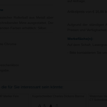
auf Anfrage.
me
Artikelpreis von € 16,86 
sischer Rollerball aus Metall aber
uschreibender Mine ausgestattet. Der
Aufgrund der ständigen A
enden Farben erhältlich: Silber.
Preisen und Verfügbarkei
Werbefläche(n):
ate Chrome
Auf dem Schaft, Lasergra
- Bitte kontaktieren Sie u
 Geschenkbox
igabe.
ie für Sie interessant sein könnte:
P Marker Fein
Kugelschreiber Charles Dickens Barrow
Waterman Hem
CT Schreibse