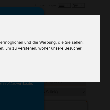
0
0
Kunden Login
en,
€ 16,86
ringung ab:
 ermöglichen und die Werbung, die Sie sehen,
alle Preise zzgl. MwSt.
en, um zu verstehen, woher unsere Besucher
hnelle Preiskalkulation
geben.
emittel-Experten
r info@advertika.de.
ebot