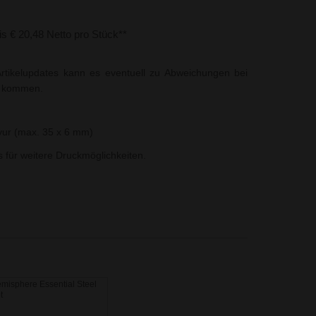
bis € 20,48 Netto pro Stück**
rtikelupdates kann es eventuell zu Abweichungen bei
t kommen.
vur (max. 35 x 6 mm)
ns für weitere Druckmöglichkeiten.
isphere Essential Steel
t