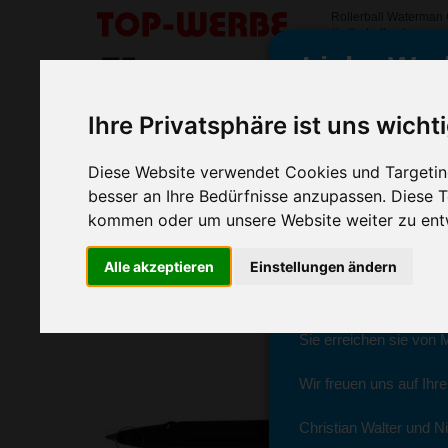
Rollerball Waterman
#rollerballwaterman
Liebe Wer
SORTIMENT
>
>
Startseite
Kugelschreiber & Stifte
Marken Schreibgeräte
Ihre Privatsphäre ist uns wicht
Rollerball Waterman Graduate Chro
wir sind wieder f
Diese Website verwendet Cookies und Targeting
(Art.-Nr.:
3475
)
besser an Ihre Bedürfnisse anzupassen. Diese
kommen oder um unsere Website weiter zu ent
Seit dem 11. Januar 2
Alle akzeptieren
Einstellungen ändern
Ab sofort können Sie s
Christian Walter und N
Sie erreichen sie von 
Wir freuen uns auf Ihr
Christian Walter und Ni