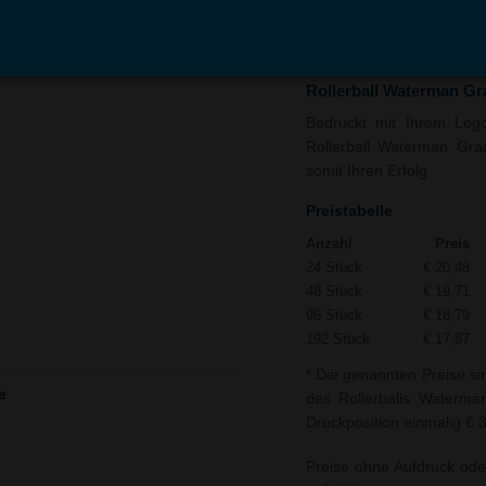
In den
Auf
Warenkorb
Merk
Rollerball Waterman G
Bedruckt mit Ihrem Logo 
Rollerball Waterman Gra
somit Ihren Erfolg.
Preistabelle
Anzahl
Preis
24 Stück
€ 20,48
48 Stück
€ 19,71
96 Stück
€ 18,79
192 Stück
€ 17,87
* Die genannten Preise si
e
des Rollerballs Waterma
Druckposition einmalig € 
Preise ohne Aufdruck ode