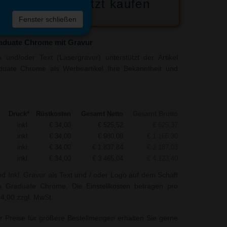
Jetzt kaufen
 die
Fenster schließen
liste
raduate Chrome mit Gravur
und/oder Text (Lasergravur) unterstützt der Artikel
duate Chrome als Werbeartikel Ihre Bekanntheit und
Druck*
Rüstkosten
Gesamt Netto
Gesamt Brutto
inkl.
€ 34,00
€ 525,52
€ 625,37
inkl.
€ 34,00
€ 980,08
€ 1.166,30
inkl.
€ 34,00
€ 1.837,84
€ 2.187,03
inkl.
€ 34,00
€ 3.465,04
€ 4.123,40
nd Inkl. Gravur als Text und / oder Logo auf dem Schaft
n Graduate Chrome. Die Einstellkosten betragen pro
34,00 zzgl. MwSt.
r Preise für größere Bestellmengen erhalten Sie gerne