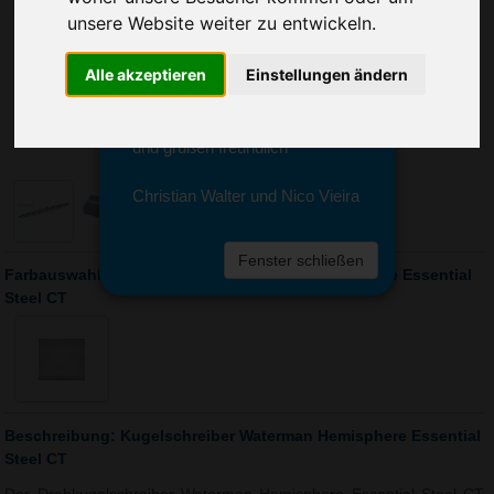
Sie erreichen sie von Montag bis
unsere Website weiter zu entwickeln.
Freitag zwischen 8 und 18 Uhr
unter 0611 94 585 2749 oder
Alle akzeptieren
Einstellungen ändern
info@advertika.de.
Wir freuen uns auf Ihre Anfrage
und grüßen freundlich
Christian Walter und Nico Vieira
Fenster schließen
Farbauswahl: Kugelschreiber Waterman Hemisphere Essential
Steel CT
Beschreibung: Kugelschreiber Waterman Hemisphere Essential
Steel CT