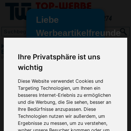
Liebe
Werbeartikelfreunde
und -
Kugelschreiber Waterman Hemisphere
wir sind wieder für Sie da
Essential Steel CT
Ihre Privatsphäre ist uns
freundinnen,
(Art.-Nr.:
1562
)
wichtig
Seit dem 11. Januar 2022 haben
wir unsere aktiven Geschäfte an
die Firma Advertika übergeben.
Diese Website verwendet Cookies und
Targeting Technologien, um Ihnen ein
Ab sofort können Sie sich bei
besseres Internet-Erlebnis zu ermöglichen
Anfragen und Bestellungen
und die Werbung, die Sie sehen, besser an
vertrauensvoll an Ihre neuen
Ihre Bedürfnisse anzupassen. Diese
Werbemittel-Experten Christian
Technologien nutzen wir außerdem, um
Walter und Nico Vieira wenden.
Ergebnisse zu messen, um zu verstehen,
woher unsere Besucher kommen oder um