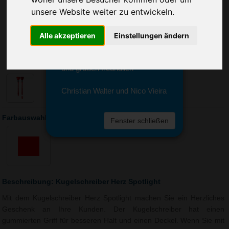
Sie erreichen sie von Montag bis
unsere Website weiter zu entwickeln.
Freitag zwischen 8 und 18 Uhr
unter 0611 94 585 2749 oder
info@advertika.de.
Alle akzeptieren
Einstellungen ändern
Wir freuen uns auf Ihre Anfrage
und grüßen freundlich
Christian Walter und Nico Vieira
Farbauswahl: Kugelschreiber Herz Spotlight
Fenster schließen
Beschreibung: Kugelschreiber Herz Spotlight
Mit dem Kugelschreiber Herz Spotlight machen Sie ein Herzliches
Geschenk an Ihre Kunden. Der Kugelschreiber hat einen
gummierten Griff für besseren Halt und einen Deckel. Wenn Sie mit