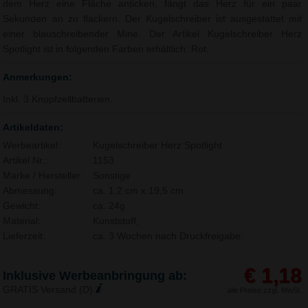
dem Herz eine Fläche anticken, fängt das Herz für ein paar
Sekunden an zu flackern. Der Kugelschreiber ist ausgestattet mit
einer blauschreibender Mine. Der Artikel Kugelschreiber Herz
Spotlight ist in folgenden Farben erhältlich: Rot.
Anmerkungen:
Inkl. 3 Knopfzellbatterien.
Artikeldaten:
Werbeartikel:
Kugelschreiber Herz Spotlight
Artikel Nr.:
1153
Marke / Hersteller:
Sonstige
Abmessung:
ca. 1,2 cm x 19,5 cm
Gewicht:
ca. 24g
Material:
Kunststoff,
Lieferzeit:
ca. 3 Wochen nach Druckfreigabe.
€ 1,18
Inklusive Werbeanbringung ab:
GRATIS Versand (D)
alle Preise zzgl. MwSt.