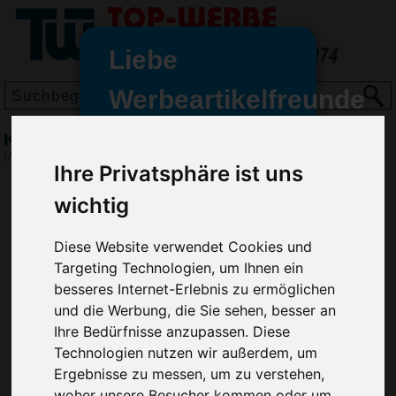
Liebe
Werbeartikelfreunde
und -
Kugelschreiber Herz Spotlight
wir sind wieder für Sie da
(Art.-Nr.:
1153
)
Ihre Privatsphäre ist uns
freundinnen,
wichtig
Seit dem 11. Januar 2022 haben
wir unsere aktiven Geschäfte an
die Firma Advertika übergeben.
Diese Website verwendet Cookies und
Targeting Technologien, um Ihnen ein
Ab sofort können Sie sich bei
besseres Internet-Erlebnis zu ermöglichen
Anfragen und Bestellungen
und die Werbung, die Sie sehen, besser an
vertrauensvoll an Ihre neuen
Ihre Bedürfnisse anzupassen. Diese
Werbemittel-Experten Christian
Technologien nutzen wir außerdem, um
Walter und Nico Vieira wenden.
Ergebnisse zu messen, um zu verstehen,
woher unsere Besucher kommen oder um