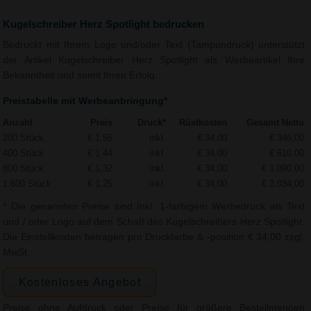
Kugelschreiber Herz Spotlight bedrucken
Bedruckt mit Ihrem Logo und/oder Text (Tampondruck) unterstützt
der Artikel Kugelschreiber Herz Spotlight als Werbeartikel Ihre
Bekanntheit und somit Ihren Erfolg.
Preistabelle mit Werbeanbringung*
Anzahl
Preis
Druck*
Rüstkosten
Gesamt Netto
200 Stück
€ 1,56
inkl.
€ 34,00
€ 346,00
400 Stück
€ 1,44
inkl.
€ 34,00
€ 610,00
800 Stück
€ 1,32
inkl.
€ 34,00
€ 1.090,00
1.600 Stück
€ 1,25
inkl.
€ 34,00
€ 2.034,00
* Die genannten Preise sind Inkl. 1-farbigem Werbedruck als Text
und / oder Logo auf dem Schaft des Kugelschreibers Herz Spotlight.
Die Einstellkosten betragen pro Druckfarbe & -position € 34,00 zzgl.
MwSt.
Kostenloses Angebot
Preise ohne Aufdruck oder Preise für größere Bestellmengen