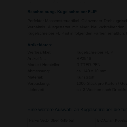
Beschreibung: Kugelschreiber FLIP
Perfekter Massenstreuartikel. Glänzender Drehkugelsch
Verhältnis. Ausgestattet mit einer blau-schreibende
Kugelschreiber FLIP ist in folgenden Farben erhältlich:
Artikeldaten:
Werbeartikel:
Kugelschreiber FLIP
Artikel Nr.:
RP2846
Marke / Hersteller:
RITTER-PEN
Abmessung:
ca. 140 x 10 mm
Material:
Kunststoff,
Verpackung:
1000 Stück pro Karton / Gew
Lieferzeit:
ca. 3 Wochen nach Druckfre
Eine weitere Auswahl an Kugelschreiber die für
Parker Vector Steel Rollerball
BIC Attriant Kugels