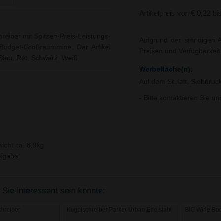
Artikelpreis von € 0,22 bi
reiber mit Spitzen-Preis-Leistungs-
Aufgrund der ständigen A
n Budget-Großraummine. Der Artikel
Preisen und Verfügbarkei
 Blau, Rot, Schwarz, Weiß.
Werbefläche(n):
Auf dem Schaft, Siebdruc
- Bitte kontaktieren Sie u
icht ca. 8,9kg
igabe.
 Sie interessant sein könnte:
chreiber
Kugelschreiber Parker Urban Edelstahl
BIC Wide Bod