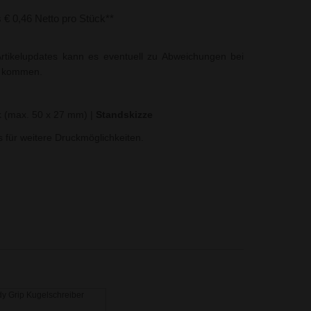
s € 0,46 Netto pro Stück**
rtikelupdates kann es eventuell zu Abweichungen bei
t kommen.
k (max. 50 x 27 mm)
|
Standskizze
ns für weitere Druckmöglichkeiten.
y Grip Kugelschreiber