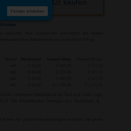
Jetzt kaufen
 die
Fenster schließen
liste
edrucken
 und/oder Text (Siebdruck) unterstützt der Artikel
rbeartikel Ihre Bekanntheit und somit Ihren Erfolg.
Druck*
Rüstkosten
Gesamt Netto
Gesamt Brutto
inkl.
€ 34,00
€ 264,00
€ 314,16
inkl.
€ 34,00
€ 324,00
€ 385,56
inkl.
€ 34,00
€ 494,00
€ 587,86
inkl.
€ 34,00
€ 1.134,00
€ 1.349,46
nd Inkl. 1-farbigem Werbedruck als Text und / oder Logo
LIP. Die Einstellkosten betragen pro Druckfarbe & -
r Preise für größere Bestellmengen erhalten Sie gerne