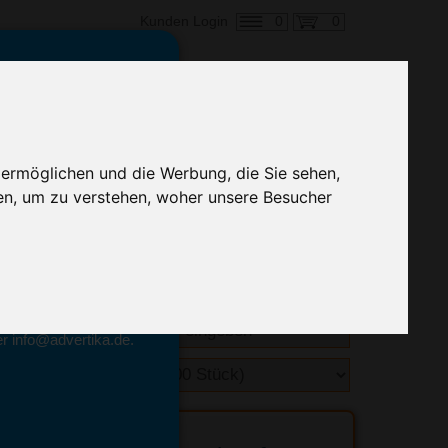
0
0
Kunden Login
en,
€ 0,22
ringung ab:
 ermöglichen und die Werbung, die Sie sehen,
alle Preise zzgl. MwSt.
en, um zu verstehen, woher unsere Besucher
hnelle Preiskalkulation
geben.
emittel-Experten
r info@advertika.de.
ebot