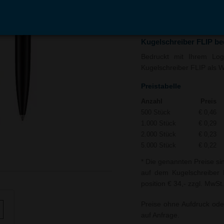
In den
Auf
Warenkorb
Merk
Kugelschreiber FLIP b
Bedruckt mit Ihrem Logo
Kugelschreiber FLIP als We
Preistabelle
Anzahl
Preis
500 Stück
€ 0,46
1.000 Stück
€ 0,29
2.000 Stück
€ 0,23
5.000 Stück
€ 0,22
* Die genannten Preise si
auf dem Kugelschreiber F
position € 34,- zzgl. MwSt.
Preise ohne Aufdruck ode
auf Anfrage.