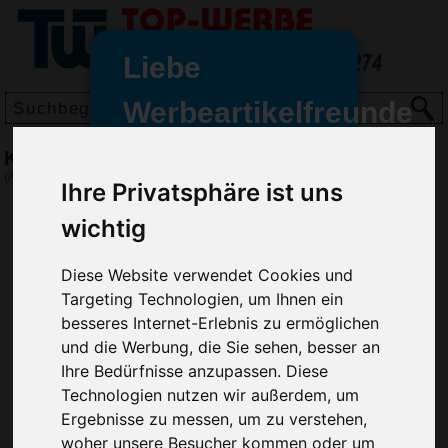
Liebe
Werbeartikelfreunde
und -
Kugelschreiber FLIP, Rot
wir sind wieder für Sie da
(Art.-Nr.:
RP2846-008
)
Ihre Privatsphäre ist uns
freundinnen,
wichtig
Seit dem 11. Januar 2022 haben
wir unsere aktiven Geschäfte an
Diese Website verwendet Cookies und
die Firma Advertika übergeben.
Targeting Technologien, um Ihnen ein
Ab sofort können Sie sich bei
besseres Internet-Erlebnis zu ermöglichen
Anfragen und Bestellungen
und die Werbung, die Sie sehen, besser an
vertrauensvoll an Ihre neuen
Ihre Bedürfnisse anzupassen. Diese
Werbemittel-Experten Christian
Technologien nutzen wir außerdem, um
Walter und Nico Vieira wenden.
Ergebnisse zu messen, um zu verstehen,
woher unsere Besucher kommen oder um