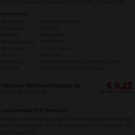
FLIP ist in folgenden Farben erhältlich: Blau, Rot, Schwarz, Weiß.
Artikeldaten:
Werbeartikel:
Kugelschreiber FLIP
Artikelfarbe:
Rot (008)
Artikel Nr.:
RP2846-008
Marke / Hersteller:
RITTER-PEN
Abmessung:
ca. 140 x 10 mm
Material:
Kunststoff,
Verpackung:
1000 Stück pro Karton / Gewicht ca. 8,9kg
Lieferzeit:
ca. 3 Wochen nach Druckfreigabe.
€ 0,22
Inklusive Werbeanbringung ab:
GRATIS Versand (D)
alle Preise zzgl. MwSt.
Kugelschreiber FLIP bedrucken
Bedruckt mit Ihrem Logo und/oder Text (Siebdruck) unterstützt der
Artikel Kugelschreiber FLIP als Werbeartikel Ihre Bekanntheit und
somit Ihren Erfolg.