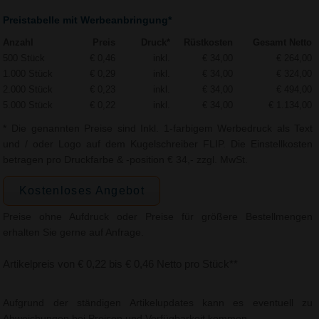
Preistabelle mit Werbeanbringung*
Anzahl
Preis
Druck*
Rüstkosten
Gesamt Netto
500 Stück
€ 0,46
inkl.
€ 34,00
€ 264,00
1.000 Stück
€ 0,29
inkl.
€ 34,00
€ 324,00
2.000 Stück
€ 0,23
inkl.
€ 34,00
€ 494,00
5.000 Stück
€ 0,22
inkl.
€ 34,00
€ 1.134,00
* Die genannten Preise sind Inkl. 1-farbigem Werbedruck als Text
und / oder Logo auf dem Kugelschreiber FLIP. Die Einstellkosten
betragen pro Druckfarbe & -position € 34,- zzgl. MwSt.
Kostenloses Angebot
Preise ohne Aufdruck oder Preise für größere Bestellmengen
erhalten Sie gerne auf Anfrage.
Artikelpreis von € 0,22 bis € 0,46 Netto pro Stück**
Aufgrund der ständigen Artikelupdates kann es eventuell zu
Abweichungen bei Preisen und Verfügbarkeit kommen.