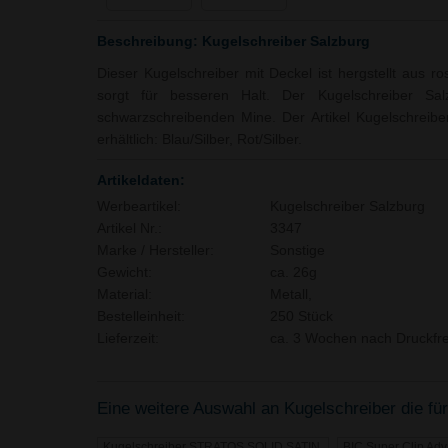
Beschreibung: Kugelschreiber Salzburg
Dieser Kugelschreiber mit Deckel ist hergstellt aus ro
sorgt für besseren Halt. Der Kugelschreiber Salz
schwarzschreibenden Mine. Der Artikel Kugelschreibe
erhältlich: Blau/Silber, Rot/Silber.
Artikeldaten:
Werbeartikel:
Kugelschreiber Salzburg
Artikel Nr.:
3347
Marke / Hersteller:
Sonstige
Gewicht:
ca. 26g
Material:
Metall,
Bestelleinheit:
250 Stück
Lieferzeit:
ca. 3 Wochen nach Druckfre
Eine weitere Auswahl an Kugelschreiber die für
Kugelschreiber STRATOS SOLID SATIN
BIC Super Clip Ad