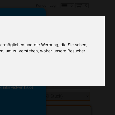
0
0
Kunden Login
en,
€ 1,82
ringung ab:
 ermöglichen und die Werbung, die Sie sehen,
alle Preise zzgl. MwSt.
en, um zu verstehen, woher unsere Besucher
hnelle Preiskalkulation
geben.
emittel-Experten
r info@advertika.de.
ebot