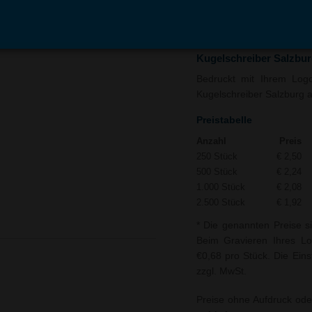
In den
Auf
Warenkorb
Merk
Kugelschreiber Salzbur
Bedruckt mit Ihrem Logo 
Kugelschreiber Salzburg al
Preistabelle
Anzahl
Preis
250 Stück
€ 2,50
500 Stück
€ 2,24
1.000 Stück
€ 2,08
2.500 Stück
€ 1,92
* Die genannten Preise si
Beim Gravieren Ihres L
€0,68 pro Stück. Die Eins
zzgl. MwSt.
Preise ohne Aufdruck ode