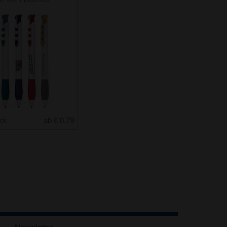
uck
ab € 0.79