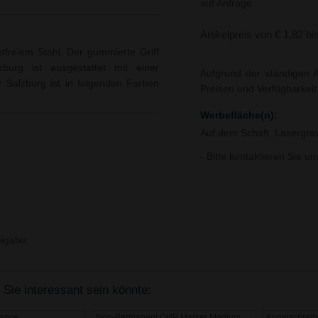
auf Anfrage.
Artikelpreis von € 1,82 bi
stfreiem Stahl. Der gummierte Griff
burg ist ausgestattet mit einer
Aufgrund der ständigen A
r Salzburg ist in folgenden Farben
Preisen und Verfügbarkei
Werbefläche(n):
Auf dem Schaft, Lasergrav
- Bitte kontaktieren Sie u
igabe.
 Sie interessant sein könnte:
vance
Non-Permanent OHP Marker Medium
Kugelschrei