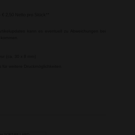
s € 2,50 Netto pro Stück**
rtikelupdates kann es eventuell zu Abweichungen bei
t kommen.
ur (ca. 30 x 8 mm)
ns für weitere Druckmöglichkeiten.
ber SOFT-BILLARD