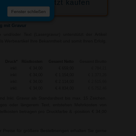
Jetzt kaufen
 die
Fenster schließen
liste
g mit Gravur
und/oder Text (Lasergravur) unterstützt der Artikel
s Werbeartikel Ihre Bekanntheit und somit Ihren Erfolg.
Druck*
Rüstkosten
Gesamt Netto
Gesamt Brutto
inkl.
€ 34,00
€ 659,00
€ 784,21
inkl.
€ 34,00
€ 1.154,00
€ 1.373,26
inkl.
€ 34,00
€ 2.114,00
€ 2.515,66
inkl.
€ 34,00
€ 4.834,00
€ 5.752,46
nd Inkl. Gravur als Standardtext bis max. 15 Zeichen.
ogos oder längerem Text, entstehen Mehrkosten von
tellkosten betragen pro Druckfarbe & -position € 34,00
r Preise für größere Bestellmengen erhalten Sie gerne