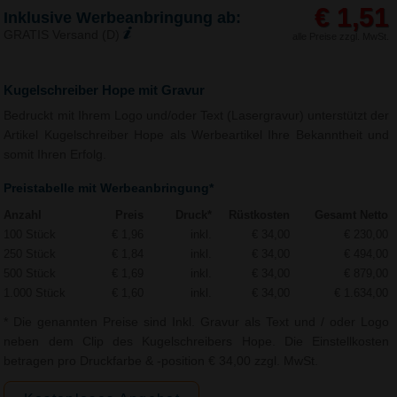
€ 1,51
Inklusive Werbeanbringung ab:
GRATIS Versand (D)
alle Preise zzgl. MwSt.
Kugelschreiber Hope mit Gravur
Bedruckt mit Ihrem Logo und/oder Text (Lasergravur) unterstützt der
Artikel Kugelschreiber Hope als Werbeartikel Ihre Bekanntheit und
somit Ihren Erfolg.
Preistabelle mit Werbeanbringung*
Anzahl
Preis
Druck*
Rüstkosten
Gesamt Netto
100 Stück
€ 1,96
inkl.
€ 34,00
€ 230,00
250 Stück
€ 1,84
inkl.
€ 34,00
€ 494,00
500 Stück
€ 1,69
inkl.
€ 34,00
€ 879,00
1.000 Stück
€ 1,60
inkl.
€ 34,00
€ 1.634,00
* Die genannten Preise sind Inkl. Gravur als Text und / oder Logo
neben dem Clip des Kugelschreibers Hope. Die Einstellkosten
betragen pro Druckfarbe & -position € 34,00 zzgl. MwSt.