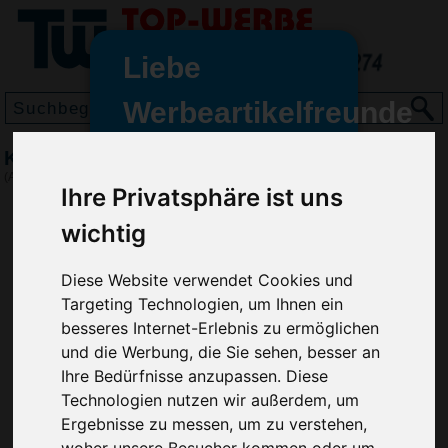
Liebe
Werbeartikelfreunde
und -
Kugelschreiber Hope, Blau
wir sind wieder für Sie da
(Art.-Nr.:
GE2482-005
)
Ihre Privatsphäre ist uns
freundinnen,
wichtig
Seit dem 11. Januar 2022 haben
wir unsere aktiven Geschäfte an
die Firma Advertika übergeben.
Diese Website verwendet Cookies und
Targeting Technologien, um Ihnen ein
Ab sofort können Sie sich bei
besseres Internet-Erlebnis zu ermöglichen
Anfragen und Bestellungen
und die Werbung, die Sie sehen, besser an
vertrauensvoll an Ihre neuen
Ihre Bedürfnisse anzupassen. Diese
Werbemittel-Experten Christian
Technologien nutzen wir außerdem, um
Walter und Nico Vieira wenden.
Ergebnisse zu messen, um zu verstehen,