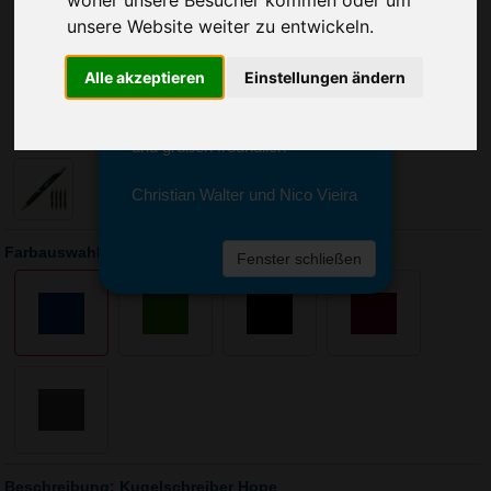
woher unsere Besucher kommen oder um
Sie erreichen sie von Montag bis
unsere Website weiter zu entwickeln.
Freitag zwischen 8 und 18 Uhr
unter 0611 94 585 2749 oder
info@advertika.de.
Alle akzeptieren
Einstellungen ändern
Wir freuen uns auf Ihre Anfrage
und grüßen freundlich
Christian Walter und Nico Vieira
Farbauswahl: Kugelschreiber Hope
Fenster schließen
Beschreibung: Kugelschreiber Hope