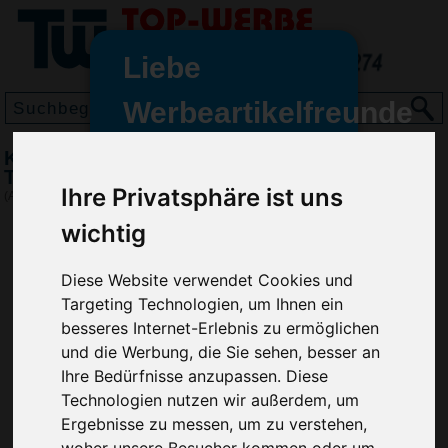
Liebe
Werbeartikelfreunde
und -
Kugelschreiber Cube Transparent,
wir sind wieder für Sie da
Transparent-Blau
Ihre Privatsphäre ist uns
freundinnen,
(Art.-Nr.:
8118-500
)
wichtig
Seit dem 11. Januar 2022 haben
wir unsere aktiven Geschäfte an
die Firma Advertika übergeben.
Diese Website verwendet Cookies und
Targeting Technologien, um Ihnen ein
Ab sofort können Sie sich bei
besseres Internet-Erlebnis zu ermöglichen
Anfragen und Bestellungen
und die Werbung, die Sie sehen, besser an
vertrauensvoll an Ihre neuen
Ihre Bedürfnisse anzupassen. Diese
Werbemittel-Experten Christian
Technologien nutzen wir außerdem, um
Walter und Nico Vieira wenden.
Ergebnisse zu messen, um zu verstehen,
woher unsere Besucher kommen oder um