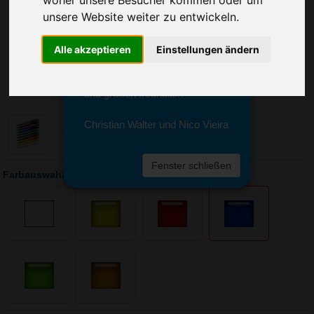
Sie erreichen sie von Montag bis
unsere Website weiter zu entwickeln.
Freitag zwischen 8 und 18 Uhr
unter 0611 94 585 2749 oder
info@advertika.de.
Alle akzeptieren
Einstellungen ändern
Wir freuen uns auf Ihre Anfrage
und grüßen freundlich
Christian Walter und Nico Vieira
Fenster schließen
Farbauswahl: Kugelschreiber Cube Transparent