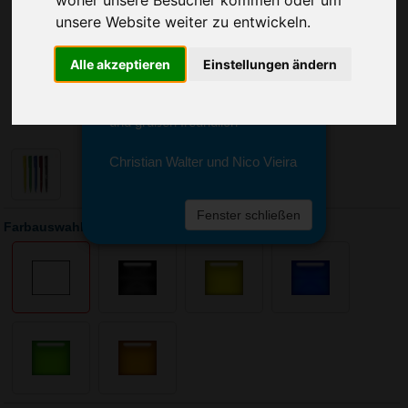
Sie erreichen sie von Montag bis
unsere Website weiter zu entwickeln.
Freitag zwischen 8 und 18 Uhr
unter 0611 94 585 2749 oder
info@advertika.de.
Alle akzeptieren
Einstellungen ändern
Wir freuen uns auf Ihre Anfrage
und grüßen freundlich
Christian Walter und Nico Vieira
Fenster schließen
Farbauswahl: Kugelschreiber FLIP TRANSPARENT