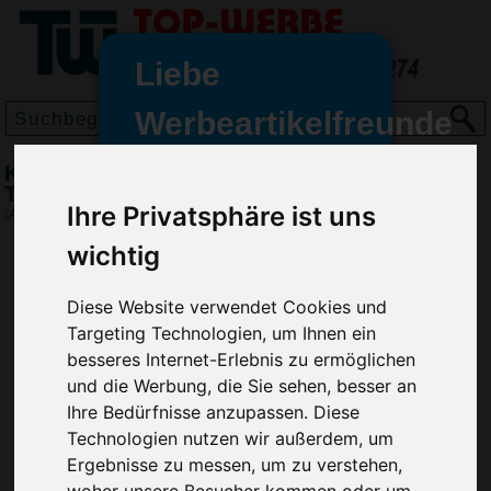
Liebe
Werbeartikelfreunde
und -
Kugelschreiber FLIP TRANSPARENT,
wir sind wieder für Sie da
Transparent
Ihre Privatsphäre ist uns
freundinnen,
(Art.-Nr.:
RP2852-200
)
wichtig
Seit dem 11. Januar 2022 haben
wir unsere aktiven Geschäfte an
die Firma Advertika übergeben.
Diese Website verwendet Cookies und
Targeting Technologien, um Ihnen ein
Ab sofort können Sie sich bei
besseres Internet-Erlebnis zu ermöglichen
Anfragen und Bestellungen
und die Werbung, die Sie sehen, besser an
vertrauensvoll an Ihre neuen
Ihre Bedürfnisse anzupassen. Diese
Werbemittel-Experten Christian
Technologien nutzen wir außerdem, um
Walter und Nico Vieira wenden.
Ergebnisse zu messen, um zu verstehen,
woher unsere Besucher kommen oder um