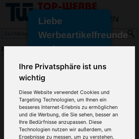
Liebe
Werbeartikelfreunde
und -
BIC Super Clip Advance britePix, Blau
wir sind wieder für Sie da
(Art.-Nr.:
BG2972-005
)
freundinnen,
Ihre Privatsphäre ist uns
Seit dem 11. Januar 2022 haben
wichtig
wir unsere aktiven Geschäfte an
die Firma Advertika übergeben.
Diese Website verwendet Cookies und
Ab sofort können Sie sich bei
Targeting Technologien, um Ihnen ein
Anfragen und Bestellungen
besseres Internet-Erlebnis zu ermöglichen
vertrauensvoll an Ihre neuen
und die Werbung, die Sie sehen, besser an
Werbemittel-Experten Christian
Ihre Bedürfnisse anzupassen. Diese
Walter und Nico Vieira wenden.
Technologien nutzen wir außerdem, um
Ergebnisse zu messen, um zu verstehen,