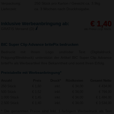
Verpackung:
250 Stück pro Karton / Gewicht ca. 3,9kg
Lieferzeit:
ca. 3 Wochen nach Druckfreigabe.
€ 1,40
Inklusive Werbeanbringung ab:
GRATIS Versand (D)
alle Preise zzgl. MwSt.
BIC Super Clip Advance britePix bedrucken
Bedruckt mit Ihrem Logo und/oder Text (Digitaldruck,
Prägung/Blinddruck) unterstützt der Artikel BIC Super Clip Advance
britePix als Werbeartikel Ihre Bekanntheit und somit Ihren Erfolg.
Preistabelle mit Werbeanbringung*
Anzahl
Preis
Druck*
Rüstkosten
Gesamt Netto
250 Stück
€ 1,60
inkl.
€ 34,00
€ 434,00
500 Stück
€ 1,52
inkl.
€ 34,00
€ 794,00
1.000 Stück
€ 1,45
inkl.
€ 34,00
€ 1.484,00
2.500 Stück
€ 1,40
inkl.
€ 34,00
€ 3.534,00
* Die genannten Preise sind Inkl. 1-farbigem Werbedruck als Text