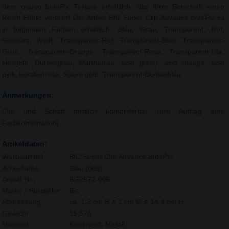
dem neuen britePix Texture erhältlich, das Ihrer Botschaft einen
Relief-Effekt verleiht! Der Artikel BIC Super Clip Advance britePix ist
in folgenden Farben erhältlich: Blau, Grau, Transparent, Rot,
Schwarz, Weiß, Transparent-Rot, Transparent-Blau, Transparent-
Grün, Transparent-Orange, Transparent-Rosa, Transparent-Lila,
Hellgelb, Dunkelgrau, Marineblau, acid green, acid orange, acid
pink, korallenrosa, Säure gelb, Transparent-Dunkelblau.
Anmerkungen:
Clip und Schaft farblich kombinierbar (pro Auftrag eine
Farbkombination).
Artikeldaten:
Werbeartikel:
BIC Super Clip Advance britePix
Artikelfarbe:
Blau (005)
Artikel Nr.:
BG2972-005
Marke / Hersteller:
Bic
Abmessung:
ca. 1,2 cm B X 1 cm Ø X 14,4 cm H
Gewicht:
15,57g
Material:
Kunststoff, Metall,