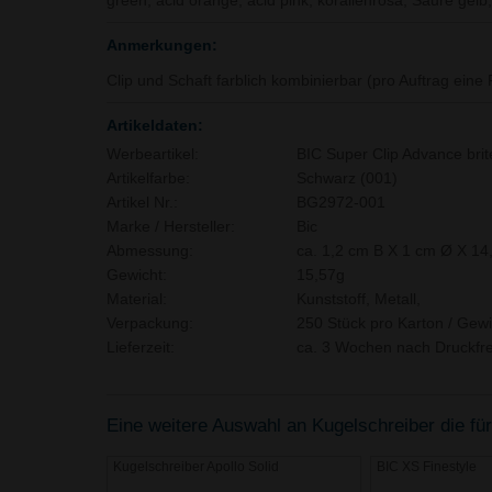
green, acid orange, acid pink, korallenrosa, Säure gel
Anmerkungen:
Clip und Schaft farblich kombinierbar (pro Auftrag eine
Artikeldaten:
Werbeartikel:
BIC Super Clip Advance brit
Artikelfarbe:
Schwarz (001)
Artikel Nr.:
BG2972-001
Marke / Hersteller:
Bic
Abmessung:
ca. 1,2 cm B X 1 cm Ø X 14
Gewicht:
15,57g
Material:
Kunststoff, Metall,
Verpackung:
250 Stück pro Karton / Gewi
Lieferzeit:
ca. 3 Wochen nach Druckfre
Eine weitere Auswahl an Kugelschreiber die für
Kugelschreiber Apollo Solid
BIC XS Finestyle