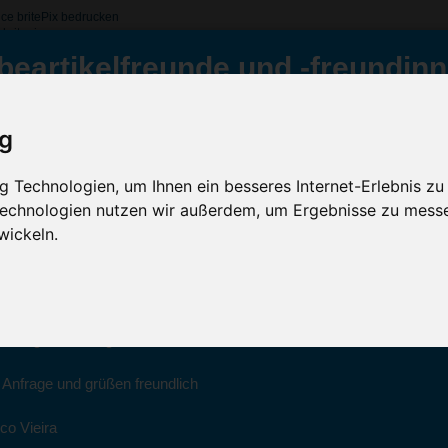
ce britePix bedrucken
britepix
beartikelfreunde und -freundinn
 Super Clip Advance britePix, Schwarz
ig
Inklusive Werbeanb
hwarz
ür Sie da
GRATIS Versand (D)
 Technologien, um Ihnen ein besseres Internet-Erlebnis zu
 Technologien nutzen wir außerdem, um Ergebnisse zu mess
Sc
022 haben wir unsere aktiven Geschäfte an die Firma Advertika über
wickeln.
ich bei Anfragen und Bestellungen vertrauensvoll an Ihre neuen Werb
Artikelfarbe:
ico Vieira wenden.
Menge:
Montag bis Freitag zwischen 8 und 18 Uhr unter 0611 94 585 2749 ode
Veredelung:
e Anfrage und grüßen freundlich
co Vieira
Kostenloses Ang