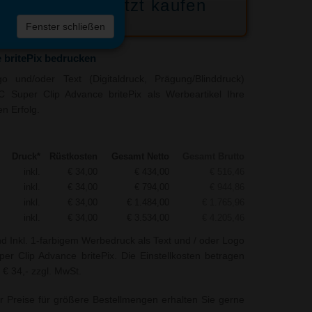
Jetzt kaufen
 die
Fenster schließen
liste
 britePix bedrucken
 und/oder Text (Digitaldruck, Prägung/Blinddruck)
BIC Super Clip Advance britePix als Werbeartikel Ihre
n Erfolg.
Druck*
Rüstkosten
Gesamt Netto
Gesamt Brutto
inkl.
€ 34,00
€ 434,00
€ 516,46
inkl.
€ 34,00
€ 794,00
€ 944,86
inkl.
€ 34,00
€ 1.484,00
€ 1.765,96
inkl.
€ 34,00
€ 3.534,00
€ 4.205,46
nd Inkl. 1-farbigem Werbedruck als Text und / oder Logo
er Clip Advance britePix. Die Einstellkosten betragen
 € 34,- zzgl. MwSt.
r Preise für größere Bestellmengen erhalten Sie gerne