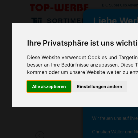
BIC Super Clip Advan
#bicsuperclipadvance
Liebe Wer
SORTIMENT
>
>
>
Startseite
Kugelschreiber & Stifte
Kugelschreiber
BIC
Ihre Privatsphäre ist uns wicht
BIC Super Clip Advance britePix, Sc
wir sind wieder f
(Art.-Nr.:
BG2972-001
)
Diese Website verwendet Cookies und Targeting
besser an Ihre Bedürfnisse anzupassen. Diese
Seit dem 11. Januar 2
kommen oder um unsere Website weiter zu ent
Ab sofort können Sie s
Alle akzeptieren
Einstellungen ändern
Christian Walter und N
Sie erreichen sie von 
Wir freuen uns auf Ihr
Christian Walter und Ni