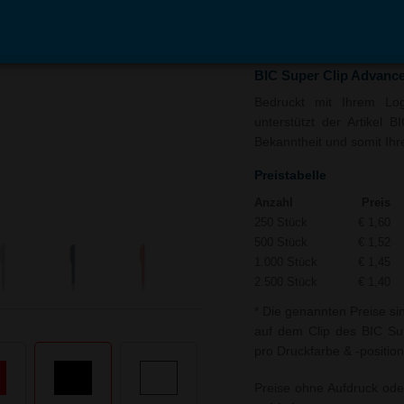
In den
Auf
Warenkorb
Merk
BIC Super Clip Advance
Bedruckt mit Ihrem Logo
unterstützt der Artikel 
Bekanntheit und somit Ihre
Preistabelle
Anzahl
Preis
250 Stück
€ 1,60
500 Stück
€ 1,52
1.000 Stück
€ 1,45
2.500 Stück
€ 1,40
* Die genannten Preise si
auf dem Clip des BIC Sup
pro Druckfarbe & -position
Preise ohne Aufdruck ode