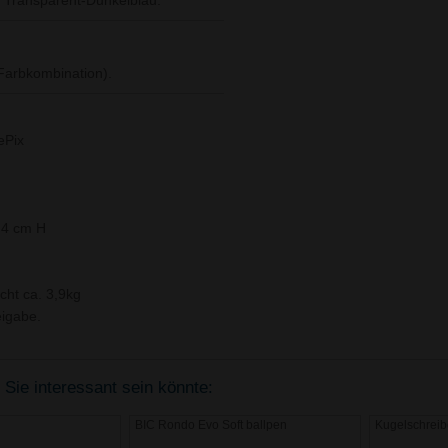
b, Transparent-Dunkelblau.
 Farbkombination).
ePix
,4 cm H
cht ca. 3,9kg
igabe.
 Sie interessant sein könnte:
BIC Rondo Evo Soft ballpen
Kugelschreib