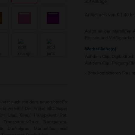
auf Anfrage.
Artikelpreis von € 1,40 bi
Aufgrund der ständigen A
Preisen und Verfügbarkei
Werbefläche(n):
Auf dem Clip, Digitaldruc
Auf dem Clip, Prägung/Bl
- Bitte kontaktieren Sie u
 Jetzt auch mit dem neuen britePix
fekt verleiht! Der Artikel BIC Super
ich: Blau, Grau, Transparent, Rot,
, Transparent-Grün, Transparent-
lb, Dunkelgrau, Marineblau, acid