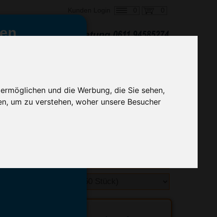
0
0
Kunden Login
en,
€ 1,40
ringung ab:
alle Preise zzgl. MwSt.
 ermöglichen und die Werbung, die Sie sehen,
en, um zu verstehen, woher unsere Besucher
hnelle Preiskalkulation
geben.
emittel-Experten
r info@advertika.de.
ebot