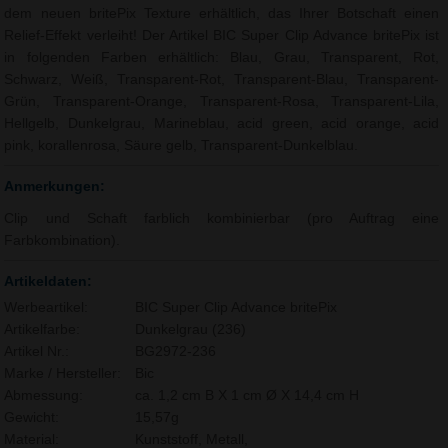
dem neuen britePix Texture erhältlich, das Ihrer Botschaft einen
Relief-Effekt verleiht! Der Artikel BIC Super Clip Advance britePix ist
in folgenden Farben erhältlich: Blau, Grau, Transparent, Rot,
Schwarz, Weiß, Transparent-Rot, Transparent-Blau, Transparent-
Grün, Transparent-Orange, Transparent-Rosa, Transparent-Lila,
Hellgelb, Dunkelgrau, Marineblau, acid green, acid orange, acid
pink, korallenrosa, Säure gelb, Transparent-Dunkelblau.
Anmerkungen:
Clip und Schaft farblich kombinierbar (pro Auftrag eine
Farbkombination).
Artikeldaten:
Werbeartikel:
BIC Super Clip Advance britePix
Artikelfarbe:
Dunkelgrau (236)
Artikel Nr.:
BG2972-236
Marke / Hersteller:
Bic
Abmessung:
ca. 1,2 cm B X 1 cm Ø X 14,4 cm H
Gewicht:
15,57g
Material:
Kunststoff, Metall,