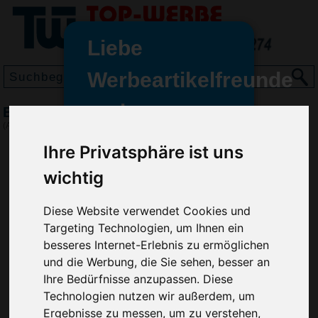
Liebe
Werbeartikelfreunde
und -
BIC Super Clip Advance britePix, Dunkelgrau
wir sind wieder für Sie da
(Art.-Nr.:
BG2972-236
)
freundinnen,
Ihre Privatsphäre ist uns
Seit dem 11. Januar 2022 haben
wichtig
wir unsere aktiven Geschäfte an
die Firma Advertika übergeben.
Diese Website verwendet Cookies und
Ab sofort können Sie sich bei
Targeting Technologien, um Ihnen ein
Anfragen und Bestellungen
besseres Internet-Erlebnis zu ermöglichen
vertrauensvoll an Ihre neuen
und die Werbung, die Sie sehen, besser an
Werbemittel-Experten Christian
Ihre Bedürfnisse anzupassen. Diese
Walter und Nico Vieira wenden.
Technologien nutzen wir außerdem, um
Ergebnisse zu messen, um zu verstehen,