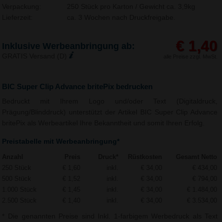
Verpackung:
250 Stück pro Karton / Gewicht ca. 3,9kg
Lieferzeit:
ca. 3 Wochen nach Druckfreigabe.
€ 1,40
Inklusive Werbeanbringung ab:
GRATIS Versand (D)
alle Preise zzgl. MwSt.
BIC Super Clip Advance britePix bedrucken
Bedruckt mit Ihrem Logo und/oder Text (Digitaldruck,
Prägung/Blinddruck) unterstützt der Artikel BIC Super Clip Advance
britePix als Werbeartikel Ihre Bekanntheit und somit Ihren Erfolg.
Preistabelle mit Werbeanbringung*
Anzahl
Preis
Druck*
Rüstkosten
Gesamt Netto
250 Stück
€ 1,60
inkl.
€ 34,00
€ 434,00
500 Stück
€ 1,52
inkl.
€ 34,00
€ 794,00
1.000 Stück
€ 1,45
inkl.
€ 34,00
€ 1.484,00
2.500 Stück
€ 1,40
inkl.
€ 34,00
€ 3.534,00
* Die genannten Preise sind Inkl. 1-farbigem Werbedruck als Text