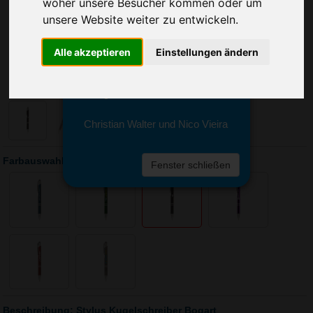
Sie erreichen sie von Montag bis
woher unsere Besucher kommen oder um
Freitag zwischen 8 und 18 Uhr
unsere Website weiter zu entwickeln.
unter 0611 94 585 2749 oder
info@advertika.de.
Alle akzeptieren
Einstellungen ändern
Wir freuen uns auf Ihre Anfrage
und grüßen freundlich
Christian Walter und Nico Vieira
Farbauswahl: Stylus Kugelschreiber Bogart
Fenster schließen
Beschreibung: Stylus Kugelschreiber Bogart