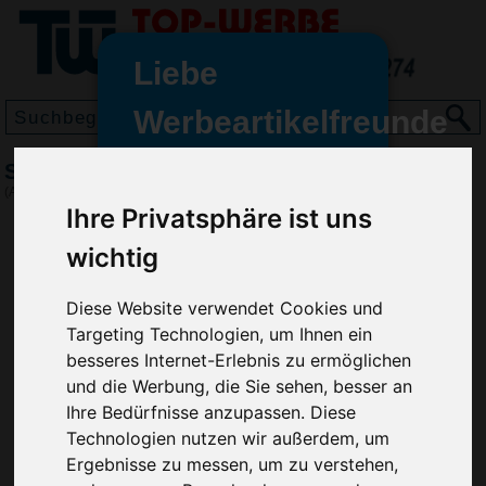
Liebe
Werbeartikelfreunde
und -
Stylus Kugelschreiber Bogart, Schwarz
wir sind wieder für Sie da
(Art.-Nr.:
GE2162-001
)
freundinnen,
Ihre Privatsphäre ist uns
Seit dem 11. Januar 2022 haben
wichtig
wir unsere aktiven Geschäfte an
die Firma Advertika übergeben.
Diese Website verwendet Cookies und
Targeting Technologien, um Ihnen ein
Ab sofort können Sie sich bei
besseres Internet-Erlebnis zu ermöglichen
Anfragen und Bestellungen
und die Werbung, die Sie sehen, besser an
vertrauensvoll an Ihre neuen
Ihre Bedürfnisse anzupassen. Diese
Werbemittel-Experten Christian
Technologien nutzen wir außerdem, um
Walter und Nico Vieira wenden.
Ergebnisse zu messen, um zu verstehen,