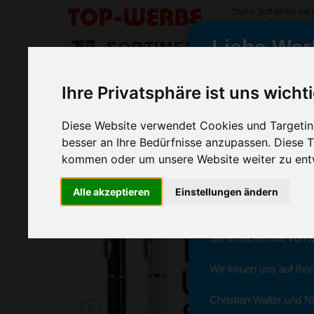
Stylus Soft Writer mit
#stylussoftwriter
Liebe Wer
SORTIMENT
>
>
>
Startseite
Elektronik & Computer
Stylus Eingabestifte
Ihre Privatsphäre ist uns wicht
Stylus Soft Writer, Orange
wir sind wieder f
(Art.-Nr.:
HG2160-007
)
Diese Website verwendet Cookies und Targeting
besser an Ihre Bedürfnisse anzupassen. Diese
kommen oder um unsere Website weiter zu ent
Seit dem 11. Januar 2
Alle akzeptieren
Einstellungen ändern
Ab sofort können Sie s
Christian Walter und N
Sie erreichen sie von 
Wir freuen uns auf Ihr
Christian Walter und Ni