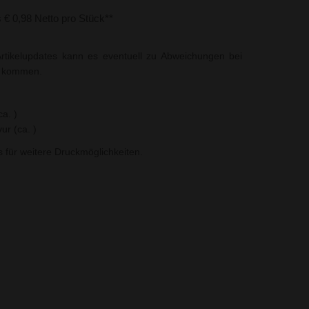
s € 0,98 Netto pro Stück**
rtikelupdates kann es eventuell zu Abweichungen bei
t kommen.
a. )
ur (ca. )
ns für weitere Druckmöglichkeiten.