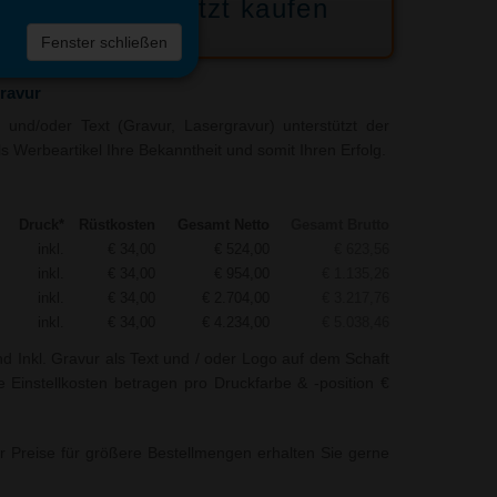
Jetzt kaufen
 die
Fenster schließen
liste
Gravur
und/oder Text (Gravur, Lasergravur) unterstützt der
als Werbeartikel Ihre Bekanntheit und somit Ihren Erfolg.
Druck*
Rüstkosten
Gesamt Netto
Gesamt Brutto
inkl.
€ 34,00
€ 524,00
€ 623,56
inkl.
€ 34,00
€ 954,00
€ 1.135,26
inkl.
€ 34,00
€ 2.704,00
€ 3.217,76
inkl.
€ 34,00
€ 4.234,00
€ 5.038,46
nd Inkl. Gravur als Text und / oder Logo auf dem Schaft
ie Einstellkosten betragen pro Druckfarbe & -position €
r Preise für größere Bestellmengen erhalten Sie gerne