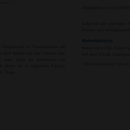
Artikelpreis von € 0,84 bi
Aufgrund der ständigen A
Preisen und Verfügbarkei
Werbefläche(n):
r Eingabestift für Touchscreens mit
Neben dem Clip, Gravur (c
t sehr beliebt bei den Damen und
Auf dem Schaft, Lasergrav
C oder auch an Automaten mit
- Bitte kontaktieren Sie u
ft Writer ist in folgenden Farben
iß, Rosa.