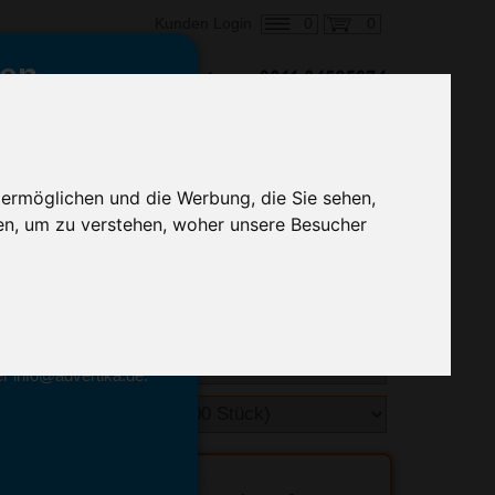
0
0
Kunden Login
en,
€ 0,84
ringung ab:
alle Preise zzgl. MwSt.
 ermöglichen und die Werbung, die Sie sehen,
en, um zu verstehen, woher unsere Besucher
hnelle Preiskalkulation
geben.
emittel-Experten
r info@advertika.de.
ebot