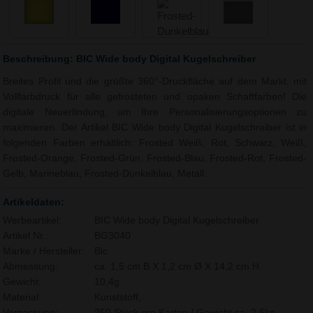
Beschreibung: BIC Wide body Digital Kugelschreiber
Breites Profil und die größte 360°-Druckfläche auf dem Markt, mit
Vollfarbdruck für alle gefrosteten und opaken Schaftfarben! Die
digitale Neuerfindung, um Ihre Personalisierungsoptionen zu
maximieren. Der Artikel BIC Wide body Digital Kugelschreiber ist in
folgenden Farben erhältlich: Frosted Weiß, Rot, Schwarz, Weiß,
Frosted-Orange, Frosted-Grün, Frosted-Blau, Frosted-Rot, Frosted-
Gelb, Marineblau, Frosted-Dunkelblau, Metall.
Artikeldaten:
Werbeartikel:
BIC Wide body Digital Kugelschreiber
Artikel Nr.:
BG3040
Marke / Hersteller:
Bic
Abmessung:
ca. 1,5 cm B X 1,2 cm Ø X 14,2 cm H
Gewicht:
10,4g
Material:
Kunststoff,
Verpackung:
250 Stück pro Karton / Gewicht ca. 2,6kg