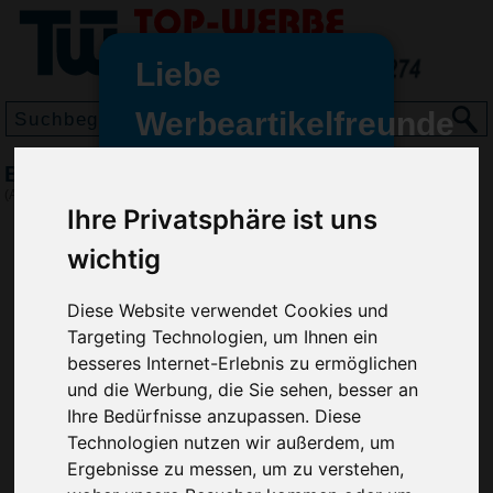
Liebe
Werbeartikelfreunde
und -
BIC Wide body Digital Kugelschreiber
wir sind wieder für Sie da
(Art.-Nr.:
BG3040
)
Ihre Privatsphäre ist uns
freundinnen,
wichtig
Seit dem 11. Januar 2022 haben
wir unsere aktiven Geschäfte an
die Firma Advertika übergeben.
Diese Website verwendet Cookies und
Targeting Technologien, um Ihnen ein
Ab sofort können Sie sich bei
besseres Internet-Erlebnis zu ermöglichen
Anfragen und Bestellungen
und die Werbung, die Sie sehen, besser an
vertrauensvoll an Ihre neuen
Ihre Bedürfnisse anzupassen. Diese
Werbemittel-Experten Christian
Technologien nutzen wir außerdem, um
Walter und Nico Vieira wenden.
Ergebnisse zu messen, um zu verstehen,