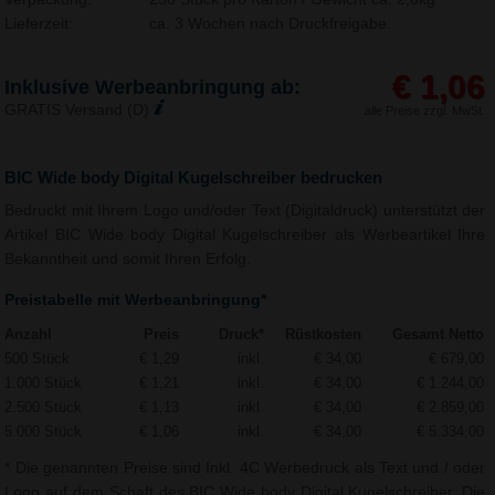
Lieferzeit:
ca. 3 Wochen nach Druckfreigabe.
€ 1,06
Inklusive Werbeanbringung ab:
GRATIS Versand (D)
alle Preise zzgl. MwSt.
BIC Wide body Digital Kugelschreiber bedrucken
Bedruckt mit Ihrem Logo und/oder Text (Digitaldruck) unterstützt der
Artikel BIC Wide body Digital Kugelschreiber als Werbeartikel Ihre
Bekanntheit und somit Ihren Erfolg.
Preistabelle mit Werbeanbringung*
Anzahl
Preis
Druck*
Rüstkosten
Gesamt Netto
500 Stück
€ 1,29
inkl.
€ 34,00
€ 679,00
1.000 Stück
€ 1,21
inkl.
€ 34,00
€ 1.244,00
2.500 Stück
€ 1,13
inkl.
€ 34,00
€ 2.859,00
5.000 Stück
€ 1,06
inkl.
€ 34,00
€ 5.334,00
* Die genannten Preise sind Inkl. 4C Werbedruck als Text und / oder
Logo auf dem Schaft des BIC Wide body Digital Kugelschreiber. Die