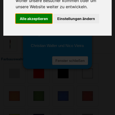
woher unsere Besucher kommen oder um
Sie erreichen sie von Montag bis
Freitag zwischen 8 und 18 Uhr
unsere Website weiter zu entwickeln.
unter 0611 94 585 2749 oder
info@advertika.de.
Alle akzeptieren
Einstellungen ändern
Wir freuen uns auf Ihre Anfrage
und grüßen freundlich
Christian Walter und Nico Vieira
Farbauswahl: BIC Wide body Digital Kugelschreiber
Fenster schließen