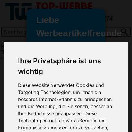
Liebe
Werbeartikelfreunde
und -
Kugelschreiber INSIDER SOLID
wir sind wieder für Sie da
TRANSPARENT, Grün
freundinnen,
(Art.-Nr.:
RP2792-004
)
Ihre Privatsphäre ist uns
Seit dem 11. Januar 2022 haben
wichtig
wir unsere aktiven Geschäfte an
die Firma Advertika übergeben.
Diese Website verwendet Cookies und
Targeting Technologien, um Ihnen ein
Ab sofort können Sie sich bei
besseres Internet-Erlebnis zu ermöglichen
Anfragen und Bestellungen
und die Werbung, die Sie sehen, besser an
vertrauensvoll an Ihre neuen
Ihre Bedürfnisse anzupassen. Diese
Werbemittel-Experten Christian
Walter und Nico Vieira wenden.
Technologien nutzen wir außerdem, um
Ergebnisse zu messen, um zu verstehen,