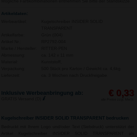
Mögliche Farbkombinationen entnehmen Sie bitte der Standskizze.
Artikeldaten:
Werbeartikel:
Kugelschreiber INSIDER SOLID
TRANSPARENT
Artikelfarbe:
Grün (004)
Artikel Nr.:
RP2792-004
Marke / Hersteller:
RITTER-PEN
Abmessung:
ca. 142 x 11 mm
Material:
Kunststoff,
Verpackung:
500 Stück pro Karton / Gewicht ca. 4,6kg
Lieferzeit:
ca. 3 Wochen nach Druckfreigabe.
€ 0,33
Inklusive Werbeanbringung ab:
GRATIS Versand (D)
alle Preise zzgl. MwSt.
Kugelschreiber INSIDER SOLID TRANSPARENT bedrucken
Bedruckt mit Ihrem Logo und/oder Text (Siebdruck) unterstützt der
Artikel Kugelschreiber INSIDER SOLID TRANSPARENT als