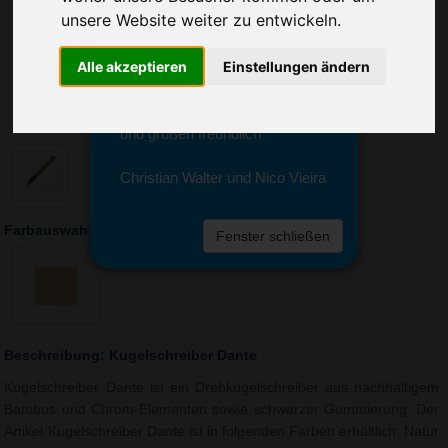
Sie erreichen sie von Montag bis
unsere Website weiter zu entwickeln.
Freitag zwischen 8 und 18 Uhr
unter 0611 94 585 2749 oder
Alle akzeptieren
Einstellungen ändern
info@advertika.de.
Wir freuen uns auf Ihre Anfrage
und grüßen freundlich
Christian Walter und Nico Vieira
Farbauswahl: Kugelschreiber Dante
Fenster schließen
Beschreibung: Kugelschreiber Dante
Kugelschreiber Dante ist ein Drehkugelschreiber aus nachhaltigem
Bambus und Chrom-Elementen sowie schwarzer Gummierung. Der
Artikel Kugelschreiber Dante ist in folgenden Farben erhältlich: Natur