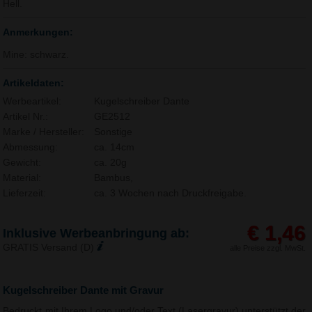
Hell.
Anmerkungen:
Mine: schwarz.
Artikeldaten:
Werbeartikel:
Kugelschreiber Dante
Artikel Nr.:
GE2512
Marke / Hersteller:
Sonstige
Abmessung:
ca. 14cm
Gewicht:
ca. 20g
Material:
Bambus,
Lieferzeit:
ca. 3 Wochen nach Druckfreigabe.
€ 1,46
Inklusive Werbeanbringung ab:
GRATIS Versand (D)
alle Preise zzgl. MwSt.
Kugelschreiber Dante mit Gravur
Bedruckt mit Ihrem Logo und/oder Text (Lasergravur) unterstützt der