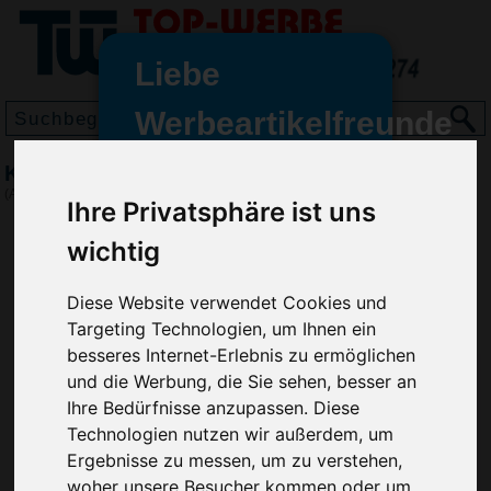
Liebe
Werbeartikelfreunde
und -
Kugelschreiber Dante
wir sind wieder für Sie da
(Art.-Nr.:
GE2512
)
Ihre Privatsphäre ist uns
freundinnen,
wichtig
Seit dem 11. Januar 2022 haben
wir unsere aktiven Geschäfte an
die Firma Advertika übergeben.
Diese Website verwendet Cookies und
Targeting Technologien, um Ihnen ein
Ab sofort können Sie sich bei
besseres Internet-Erlebnis zu ermöglichen
Anfragen und Bestellungen
und die Werbung, die Sie sehen, besser an
vertrauensvoll an Ihre neuen
Ihre Bedürfnisse anzupassen. Diese
Werbemittel-Experten Christian
Technologien nutzen wir außerdem, um
Walter und Nico Vieira wenden.
Ergebnisse zu messen, um zu verstehen,
woher unsere Besucher kommen oder um