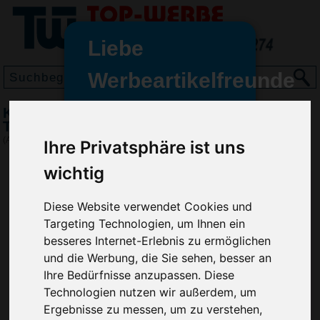
Liebe
Werbeartikelfreunde
und -
Kugelschreiber INSIDER SOLID
wir sind wieder für Sie da
TRANSPARENT, Orange
freundinnen,
(Art.-Nr.:
RP2792-007
)
Ihre Privatsphäre ist uns
Seit dem 11. Januar 2022 haben
wichtig
wir unsere aktiven Geschäfte an
die Firma Advertika übergeben.
Diese Website verwendet Cookies und
Targeting Technologien, um Ihnen ein
Ab sofort können Sie sich bei
besseres Internet-Erlebnis zu ermöglichen
Anfragen und Bestellungen
und die Werbung, die Sie sehen, besser an
vertrauensvoll an Ihre neuen
Ihre Bedürfnisse anzupassen. Diese
Werbemittel-Experten Christian
Walter und Nico Vieira wenden.
Technologien nutzen wir außerdem, um
Ergebnisse zu messen, um zu verstehen,