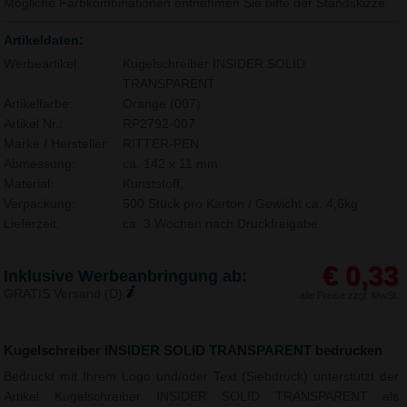
Mögliche Farbkombinationen entnehmen Sie bitte der Standskizze.
Artikeldaten:
Werbeartikel:
Kugelschreiber INSIDER SOLID
TRANSPARENT
Artikelfarbe:
Orange (007)
Artikel Nr.:
RP2792-007
Marke / Hersteller:
RITTER-PEN
Abmessung:
ca. 142 x 11 mm
Material:
Kunststoff,
Verpackung:
500 Stück pro Karton / Gewicht ca. 4,6kg
Lieferzeit:
ca. 3 Wochen nach Druckfreigabe.
€ 0,33
Inklusive Werbeanbringung ab:
GRATIS Versand (D)
alle Preise zzgl. MwSt.
Kugelschreiber INSIDER SOLID TRANSPARENT bedrucken
Bedruckt mit Ihrem Logo und/oder Text (Siebdruck) unterstützt der
Artikel Kugelschreiber INSIDER SOLID TRANSPARENT als