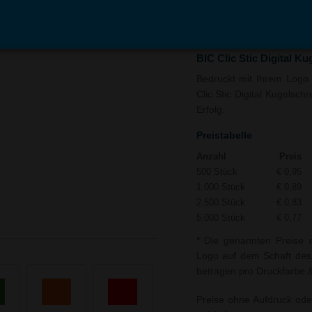
In den
Auf
Warenkorb
Merk
BIC Clic Stic Digital K
Bedruckt mit Ihrem Logo u
Clic Stic Digital Kugelsch
Erfolg.
Preistabelle
Anzahl
Preis
500 Stück
€ 0,95
1.000 Stück
€ 0,89
2.500 Stück
€ 0,83
5.000 Stück
€ 0,77
* Die genannten Preise s
Logo auf dem Schaft des B
betragen pro Druckfarbe & 
Preise ohne Aufdruck ode