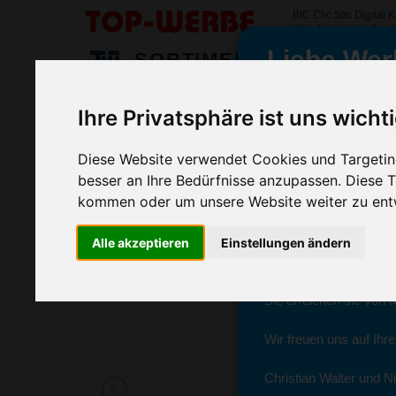
BIC Clic Stic Digital
#bicclicsticdigitalkug
Liebe Wer
SORTIMENT
>
>
>
Startseite
Kugelschreiber & Stifte
Kugelschreiber
BIC
Ihre Privatsphäre ist uns wicht
BIC Clic Stic Digital Kugelschreiber
wir sind wieder f
(Art.-Nr.:
BG3043
)
Diese Website verwendet Cookies und Targeting
besser an Ihre Bedürfnisse anzupassen. Diese
kommen oder um unsere Website weiter zu ent
Seit dem 11. Januar 2
Ab sofort können Sie s
Alle akzeptieren
Einstellungen ändern
Christian Walter und N
Sie erreichen sie von 
Wir freuen uns auf Ihr
Christian Walter und Ni