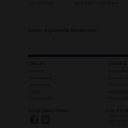
Inkl. Aufdruck
ab € 2.68
Inkl. Gravur
Zuletzt angesehene Werbemittel
Über uns
Service &
Kontakt
Datenanli
Firmenprofil
Druckserv
Impressum
Persönlich
AGBs
Auftragsbe
Datenschutz
Werbeartik
Social Media Seiten
Kein Priva
Unser Angeb
ggf. Versand
©2021-2026 