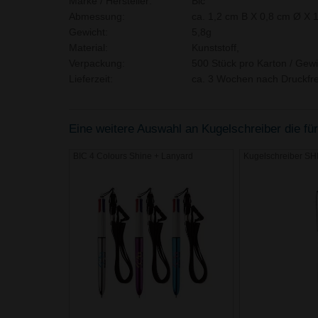
Marke / Hersteller:
Bic
Abmessung:
ca. 1,2 cm B X 0,8 cm Ø X 
Gewicht:
5,8g
Material:
Kunststoff,
Verpackung:
500 Stück pro Karton / Gewi
Lieferzeit:
ca. 3 Wochen nach Druckfre
Eine weitere Auswahl an Kugelschreiber die für
BIC 4 Colours Shine + Lanyard
Kugelschreiber 