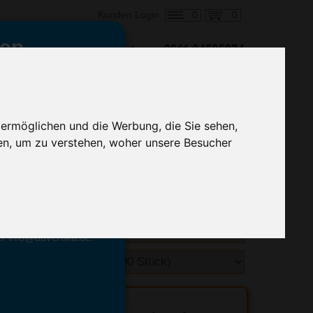
0
0
Kunden Login
en,
€ 0,77
ringung ab:
alle Preise zzgl. MwSt.
 ermöglichen und die Werbung, die Sie sehen,
en, um zu verstehen, woher unsere Besucher
hnelle Preiskalkulation
geben.
emittel-Experten
r info@advertika.de.
ebot