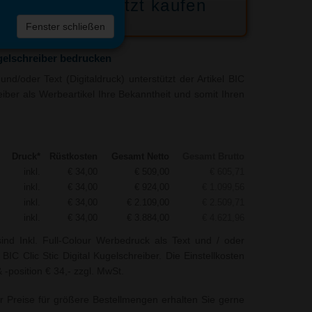
Jetzt kaufen
 die
Fenster schließen
liste
ugelschreiber bedrucken
nd/oder Text (Digitaldruck) unterstützt der Artikel BIC
reiber als Werbeartikel Ihre Bekanntheit und somit Ihren
Druck*
Rüstkosten
Gesamt Netto
Gesamt Brutto
inkl.
€ 34,00
€ 509,00
€ 605,71
inkl.
€ 34,00
€ 924,00
€ 1.099,56
inkl.
€ 34,00
€ 2.109,00
€ 2.509,71
inkl.
€ 34,00
€ 3.884,00
€ 4.621,96
ind Inkl. Full-Colour Werbedruck als Text und / oder
IC Clic Stic Digital Kugelschreiber. Die Einstellkosten
-position € 34,- zzgl. MwSt.
r Preise für größere Bestellmengen erhalten Sie gerne