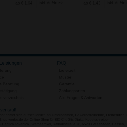
ab € 1.64
Inkl. Aufdruck
ab € 1.43
Inkl. Aufdr
 Leistungen
FAQ
eferung
Lieferzeit
ice
Muster
e Beratung
Garantie
stätigung
Zahlungsarten
elverzeichnis
Alle Fragen & Antworten
tverkauf!
ot richtet sich ausschließlich an Unternehmen, Gewerbetreibende, Freiberufler u
. top-werbe.de der Online Shop für BIC Clic Stic Digital Kugelschreiber
Haptica Advertica | Werbeartikel, Rathausstraße 16, 65203 Wiesbaden, Hessen, D