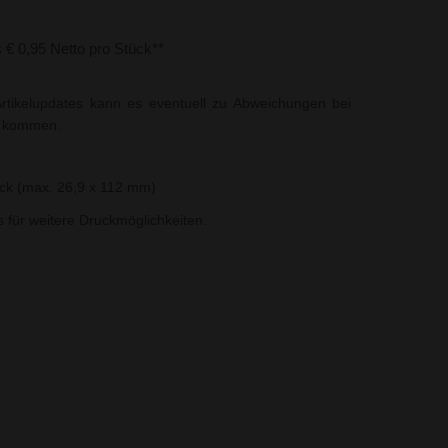
s € 0,95 Netto pro Stück**
rtikelupdates kann es eventuell zu Abweichungen bei
t kommen.
uck (max. 26,9 x 112 mm)
ns für weitere Druckmöglichkeiten.