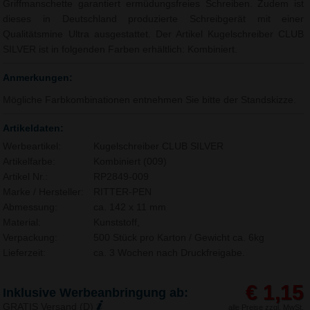
Griffmanschette garantiert ermüdungsfreies Schreiben. Zudem ist
dieses in Deutschland produzierte Schreibgerät mit einer
Qualitätsmine Ultra ausgestattet. Der Artikel Kugelschreiber CLUB
SILVER ist in folgenden Farben erhältlich: Kombiniert.
Anmerkungen:
Mögliche Farbkombinationen entnehmen Sie bitte der Standskizze.
Artikeldaten:
Werbeartikel:
Kugelschreiber CLUB SILVER
Artikelfarbe:
Kombiniert (009)
Artikel Nr.:
RP2849-009
Marke / Hersteller:
RITTER-PEN
Abmessung:
ca. 142 x 11 mm
Material:
Kunststoff,
Verpackung:
500 Stück pro Karton / Gewicht ca. 6kg
Lieferzeit:
ca. 3 Wochen nach Druckfreigabe.
€ 1,15
Inklusive Werbeanbringung ab:
GRATIS Versand (D)
alle Preise zzgl. MwSt.