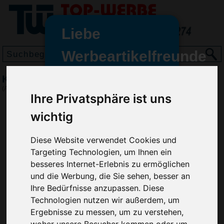
Liebe
Werbeartikelfreunde
und -
Kugelschreiber CLUB SILVER, Kombiniert
wir sind wieder für Sie da
(Art.-Nr.:
RP2849-009
)
Ihre Privatsphäre ist uns
freundinnen,
wichtig
Seit dem 11. Januar 2022 haben
wir unsere aktiven Geschäfte an
die Firma Advertika übergeben.
Diese Website verwendet Cookies und
Targeting Technologien, um Ihnen ein
Ab sofort können Sie sich bei
besseres Internet-Erlebnis zu ermöglichen
Anfragen und Bestellungen
und die Werbung, die Sie sehen, besser an
vertrauensvoll an Ihre neuen
Ihre Bedürfnisse anzupassen. Diese
Werbemittel-Experten Christian
Technologien nutzen wir außerdem, um
Walter und Nico Vieira wenden.
Ergebnisse zu messen, um zu verstehen,
woher unsere Besucher kommen oder um