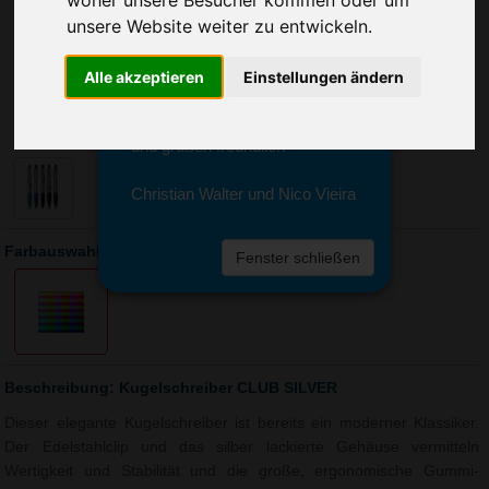
Sie erreichen sie von Montag bis
unsere Website weiter zu entwickeln.
Freitag zwischen 8 und 18 Uhr
unter 0611 94 585 2749 oder
info@advertika.de.
Alle akzeptieren
Einstellungen ändern
Wir freuen uns auf Ihre Anfrage
und grüßen freundlich
Christian Walter und Nico Vieira
Farbauswahl: Kugelschreiber CLUB SILVER
Fenster schließen
Beschreibung: Kugelschreiber CLUB SILVER
Dieser elegante Kugelschreiber ist bereits ein moderner Klassiker.
Der Edelstahlclip und das silber lackierte Gehäuse vermitteln
Wertigkeit und Stabilität und die große, ergonomische Gummi-