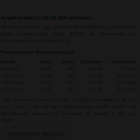
Kugelschreiber CLUB SILVER bedrucken
Bedruckt mit Ihrem Logo und/oder Text (Siebdruck) unterstützt der
Artikel Kugelschreiber CLUB SILVER als Werbeartikel Ihre
Bekanntheit und somit Ihren Erfolg.
Preistabelle mit Werbeanbringung*
Anzahl
Preis
Druck*
Rüstkosten
Gesamt Netto
500 Stück
€ 1,46
inkl.
€ 34,00
€ 764,00
1.000 Stück
€ 1,28
inkl.
€ 34,00
€ 1.314,00
2.000 Stück
€ 1,18
inkl.
€ 34,00
€ 2.394,00
5.000 Stück
€ 1,15
inkl.
€ 34,00
€ 5.784,00
* Die genannten Preise sind Inkl. 1-farbigem Werbedruck als Text
und / oder Logo auf dem Kugelschreiber CLUB SILVER. Die
Einstellkosten betragen pro Druckfarbe & -position € 34,- zzgl.
MwSt.
Kostenloses Angebot