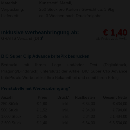
Material:
Kunststoff, Metall,
Verpackung:
250 Stück pro Karton / Gewicht ca. 3,9kg
Lieferzeit:
ca. 3 Wochen nach Druckfreigabe.
€ 1,40
Inklusive Werbeanbringung ab:
GRATIS Versand (D)
alle Preise zzgl. MwSt.
BIC Super Clip Advance britePix bedrucken
Bedruckt mit Ihrem Logo und/oder Text (Digitaldruck,
Prägung/Blinddruck) unterstützt der Artikel BIC Super Clip Advance
britePix als Werbeartikel Ihre Bekanntheit und somit Ihren Erfolg.
Preistabelle mit Werbeanbringung*
Anzahl
Preis
Druck*
Rüstkosten
Gesamt Netto
250 Stück
€ 1,60
inkl.
€ 34,00
€ 434,00
500 Stück
€ 1,52
inkl.
€ 34,00
€ 794,00
1.000 Stück
€ 1,45
inkl.
€ 34,00
€ 1.484,00
2.500 Stück
€ 1,40
inkl.
€ 34,00
€ 3.534,00