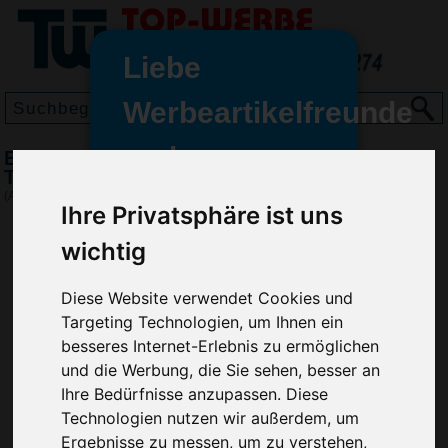
Liebe
Werbeartikelfreunde
und -
BIC Super Clip Advance britePix,
wir sind wieder für Sie da
Transparent-Dunkelblau
freundinnen,
(Art.-Nr.:
BG2972-283
)
Ihre Privatsphäre ist uns
Seit dem 11. Januar 2022 haben
wichtig
wir unsere aktiven Geschäfte an
die Firma Advertika übergeben.
Diese Website verwendet Cookies und
Ab sofort können Sie sich bei
Targeting Technologien, um Ihnen ein
Anfragen und Bestellungen
besseres Internet-Erlebnis zu ermöglichen
vertrauensvoll an Ihre neuen
und die Werbung, die Sie sehen, besser an
Werbemittel-Experten Christian
Ihre Bedürfnisse anzupassen. Diese
Walter und Nico Vieira wenden.
Technologien nutzen wir außerdem, um
Ergebnisse zu messen, um zu verstehen,