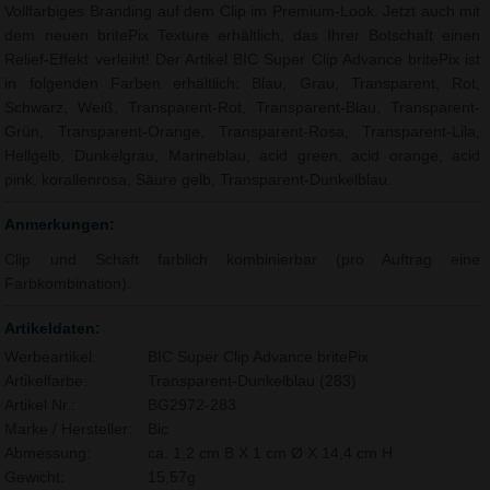
Vollfarbiges Branding auf dem Clip im Premium-Look. Jetzt auch mit
dem neuen britePix Texture erhältlich, das Ihrer Botschaft einen
Relief-Effekt verleiht! Der Artikel BIC Super Clip Advance britePix ist
in folgenden Farben erhältlich: Blau, Grau, Transparent, Rot,
Schwarz, Weiß, Transparent-Rot, Transparent-Blau, Transparent-
Grün, Transparent-Orange, Transparent-Rosa, Transparent-Lila,
Hellgelb, Dunkelgrau, Marineblau, acid green, acid orange, acid
pink, korallenrosa, Säure gelb, Transparent-Dunkelblau.
Anmerkungen:
Clip und Schaft farblich kombinierbar (pro Auftrag eine
Farbkombination).
Artikeldaten:
Werbeartikel:
BIC Super Clip Advance britePix
Artikelfarbe:
Transparent-Dunkelblau (283)
Artikel Nr.:
BG2972-283
Marke / Hersteller:
Bic
Abmessung:
ca. 1,2 cm B X 1 cm Ø X 14,4 cm H
Gewicht:
15,57g