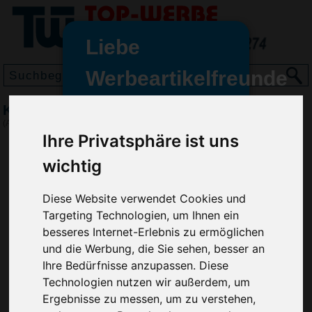
Liebe
Werbeartikelfreunde
und -
Kugelschreiber CETUS SOFT, Hellgrün
wir sind wieder für Sie da
(Art.-Nr.:
RP2845-029
)
freundinnen,
Ihre Privatsphäre ist uns
Seit dem 11. Januar 2022 haben
wichtig
wir unsere aktiven Geschäfte an
die Firma Advertika übergeben.
Diese Website verwendet Cookies und
Targeting Technologien, um Ihnen ein
Ab sofort können Sie sich bei
besseres Internet-Erlebnis zu ermöglichen
Anfragen und Bestellungen
und die Werbung, die Sie sehen, besser an
vertrauensvoll an Ihre neuen
Ihre Bedürfnisse anzupassen. Diese
Werbemittel-Experten Christian
Technologien nutzen wir außerdem, um
Walter und Nico Vieira wenden.
Ergebnisse zu messen, um zu verstehen,