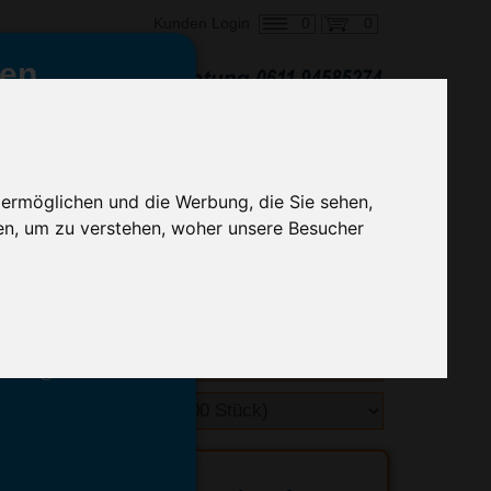
0
0
Kunden Login
en,
€ 1,46
ringung ab:
alle Preise zzgl. MwSt.
 ermöglichen und die Werbung, die Sie sehen,
en, um zu verstehen, woher unsere Besucher
hnelle Preiskalkulation
geben.
emittel-Experten
r info@advertika.de.
ebot