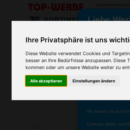
Kugelschreiber Bowi
#kugelschreiberbowi
Liebe Wer
SORTIMENT
>
>
>
Startseite
Kugelschreiber & Stifte
Kugelschreiber
Kug
Ihre Privatsphäre ist uns wicht
Kugelschreiber Bowie, Blau
wir sind wieder f
(Art.-Nr.:
GE3137-005
)
Diese Website verwendet Cookies und Targeting
besser an Ihre Bedürfnisse anzupassen. Diese
Seit dem 11. Januar 2
kommen oder um unsere Website weiter zu ent
Ab sofort können Sie s
Alle akzeptieren
Einstellungen ändern
Christian Walter und N
Sie erreichen sie von 
Wir freuen uns auf Ihr
Christian Walter und Ni