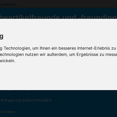
e bedrucken
e
beartikelfreunde und -freundinn
elschreiber Bowie, Blau
ig
Inklusive Werbeanb
ür Sie da
GRATIS Versand (D)
 Technologien, um Ihnen ein besseres Internet-Erlebnis zu
 Technologien nutzen wir außerdem, um Ergebnisse zu mess
Sc
022 haben wir unsere aktiven Geschäfte an die Firma Advertika über
wickeln.
ich bei Anfragen und Bestellungen vertrauensvoll an Ihre neuen Werb
Artikelfarbe:
ico Vieira wenden.
Menge:
Montag bis Freitag zwischen 8 und 18 Uhr unter 0611 94 585 2749 ode
Veredelung:
e Anfrage und grüßen freundlich
co Vieira
Kostenloses Ang