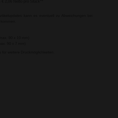
s € 2,06 Netto pro Stück**
rtikelupdates kann es eventuell zu Abweichungen bei
t kommen.
(max. 90 x 10 mm)
max. 90 x 7 mm)
ns für weitere Druckmöglichkeiten.