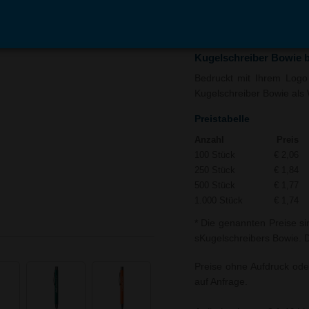
In den
Auf
Warenkorb
Merk
Kugelschreiber Bowie 
Bedruckt mit Ihrem Logo u
Kugelschreiber Bowie als W
Preistabelle
Anzahl
Preis
100 Stück
€ 2,06
250 Stück
€ 1,84
500 Stück
€ 1,77
1.000 Stück
€ 1,74
* Die genannten Preise si
sKugelschreibers Bowie. D
Preise ohne Aufdruck ode
auf Anfrage.