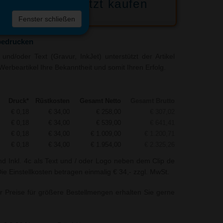
Jetzt kaufen
 die
Fenster schließen
liste
bedrucken
nd/oder Text (Gravur, InkJet) unterstützt der Artikel
erbeartikel Ihre Bekanntheit und somit Ihren Erfolg.
Druck*
Rüstkosten
Gesamt Netto
Gesamt Brutto
€ 0,18
€ 34,00
€ 258,00
€ 307,02
€ 0,18
€ 34,00
€ 539,00
€ 641,41
€ 0,18
€ 34,00
€ 1.009,00
€ 1.200,71
€ 0,18
€ 34,00
€ 1.954,00
€ 2.325,26
nd Inkl. 4c als Text und / oder Logo neben dem Clip de
ie Einstellkosten betragen einmalig € 34,- zzgl. MwSt.
r Preise für größere Bestellmengen erhalten Sie gerne