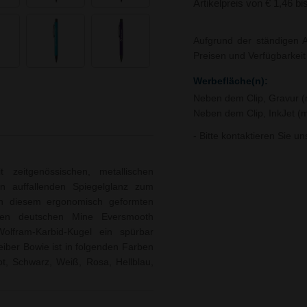
Artikelpreis von € 1,46 bi
Aufgrund der ständigen A
Preisen und Verfügbarkei
Werbefläche(n):
Neben dem Clip, Gravur 
Neben dem Clip, InkJet (
- Bitte kontaktieren Sie u
 zeitgenössischen, metallischen
en auffallenden Spiegelglanz zum
an diesem ergonomisch geformten
neuen deutschen Mine Eversmooth
lfram-Karbid-Kugel ein spürbar
reiber Bowie ist in folgenden Farben
ot, Schwarz, Weiß, Rosa, Hellblau,