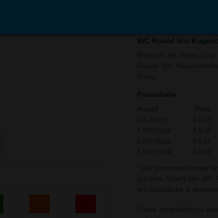
In den
Auf
Warenkorb
Merk
BIC Round Stic Kugels
Bedruckt mit Ihrem Logo 
Round Stic Kugelschreibe
Erfolg.
Preistabelle
Anzahl
Preis
500 Stück
€ 0,48
1.000 Stück
€ 0,46
2.500 Stück
€ 0,44
5.000 Stück
€ 0,40
* Die genannten Preise si
auf dem Schaft des BIC R
pro Druckfarbe & -position
Preise ohne Aufdruck ode