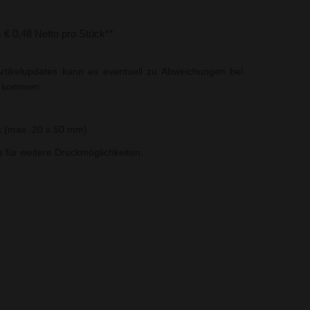
s € 0,48 Netto pro Stück**
rtikelupdates kann es eventuell zu Abweichungen bei
t kommen.
k (max. 20 x 50 mm)
ns für weitere Druckmöglichkeiten.