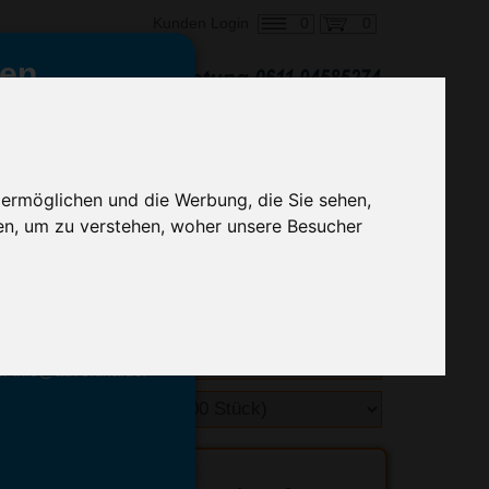
0
0
Kunden Login
en,
€ 0,40
ringung ab:
alle Preise zzgl. MwSt.
 ermöglichen und die Werbung, die Sie sehen,
en, um zu verstehen, woher unsere Besucher
hnelle Preiskalkulation
geben.
emittel-Experten
r info@advertika.de.
ebot