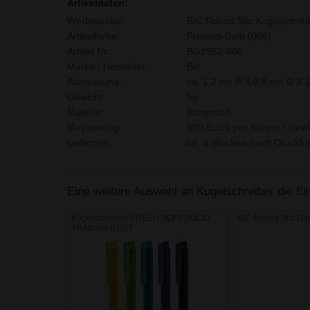
Artikeldaten:
Werbeartikel:
BIC Round Stic Kugelschrei
Artikelfarbe:
Frosted-Gelb (006)
Artikel Nr.:
BG2962-006
Marke / Hersteller:
Bic
Abmessung:
ca. 1,2 cm B X 0,8 cm Ø X 
Gewicht:
5g
Material:
Kunststoff,
Verpackung:
500 Stück pro Karton / Gewi
Lieferzeit:
ca. 3 Wochen nach Druckfre
Eine weitere Auswahl an Kugelschreiber die für
Kugelschreiber FRESH SOFT SOLID
BIC Round Stic Digi
TRANSPARENT