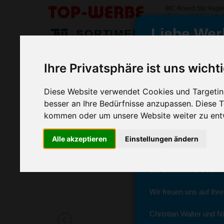
BIC Round Stic Kuge
#bicroundstickugelsc
Liebe Wer
SORTIMENT
>
>
>
Startseite
Kugelschreiber & Stifte
Kugelschreiber
BIC
Ihre Privatsphäre ist uns wicht
BIC Round Stic Kugelschreiber, Fro
wir sind wieder f
(Art.-Nr.:
BG2962-006
)
Diese Website verwendet Cookies und Targeting
besser an Ihre Bedürfnisse anzupassen. Diese
kommen oder um unsere Website weiter zu ent
Seit dem 11. Januar 2
Ab sofort können Sie s
Alle akzeptieren
Einstellungen ändern
Christian Walter und N
Sie erreichen sie von 
Wir freuen uns auf Ihr
Christian Walter und Ni