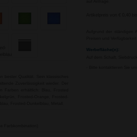
auf Anfrage.
Artikelpreis von € 0,40 bi
Aufgrund der ständigen A
Preisen und Verfügbarkei
Werbefläche(n):
Auf dem Schaft, Siebdruc
- Bitte kontaktieren Sie u
in bester Qualität. Sein klassisches
ltende Zuverlässigkeit wieder. Der
n Farben erhältlich: Blau, Frosted
elgrün, Frosted-Orange, Frosted-
blau, Frosted-Dunkelblau, Metall.
ne Farbkombination).