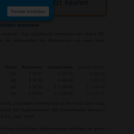
Jetzt kaufen
 die
Fenster schließen
liste
chreiber bedrucken
und/oder Text (Siebdruck) unterstützt der Artikel BIC
r als Werbeartikel Ihre Bekanntheit und somit Ihren
Druck*
Rüstkosten
Gesamt Netto
Gesamt Brutto
inkl.
€ 34,00
€ 274,00
€ 326,06
inkl.
€ 34,00
€ 494,00
€ 587,86
inkl.
€ 34,00
€ 1.134,00
€ 1.349,46
inkl.
€ 34,00
€ 2.034,00
€ 2.420,46
nd Inkl. 1-farbigem Werbedruck als Text und / oder Logo
ound Stic Kugelschreiber. Die Einstellkosten betragen
 € 34,- zzgl. MwSt.
r Preise für größere Bestellmengen erhalten Sie gerne