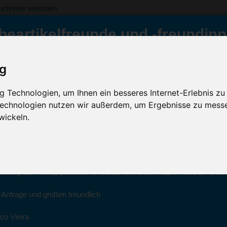
lschreiber bedrucken
hreiber
beartikelfreunde und -freundinn
 Round Stic Kugelschreiber, Frosted-Gelb
ig
Inklusive Werbeanb
sted-Gelb
ür Sie da
GRATIS Versand (D)
 Technologien, um Ihnen ein besseres Internet-Erlebnis zu
 Technologien nutzen wir außerdem, um Ergebnisse zu mess
Sc
wickeln.
022 haben wir unsere aktiven Geschäfte an die Firma Advertika über
ich bei Anfragen und Bestellungen vertrauensvoll an Ihre neuen Werb
Artikelfarbe:
ico Vieira wenden.
Menge:
Montag bis Freitag zwischen 8 und 18 Uhr unter 0611 94 585 2749 ode
Veredelung:
e Anfrage und grüßen freundlich
co Vieira
Kostenloses Ang