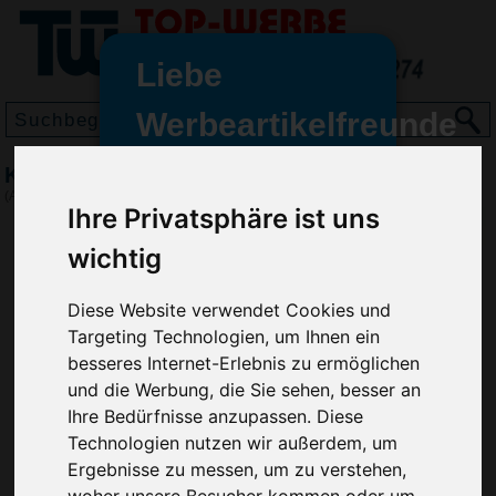
Liebe
Werbeartikelfreunde
und -
Kugelschreiber Martinique
wir sind wieder für Sie da
(Art.-Nr.:
3448
)
Ihre Privatsphäre ist uns
freundinnen,
wichtig
Seit dem 11. Januar 2022 haben
wir unsere aktiven Geschäfte an
die Firma Advertika übergeben.
Diese Website verwendet Cookies und
Targeting Technologien, um Ihnen ein
Ab sofort können Sie sich bei
besseres Internet-Erlebnis zu ermöglichen
Anfragen und Bestellungen
und die Werbung, die Sie sehen, besser an
vertrauensvoll an Ihre neuen
Ihre Bedürfnisse anzupassen. Diese
Werbemittel-Experten Christian
Technologien nutzen wir außerdem, um
Walter und Nico Vieira wenden.
Ergebnisse zu messen, um zu verstehen,