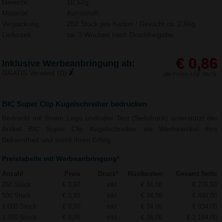
Gewicht:
10,52g
Material:
Kunststoff,
Verpackung:
250 Stück pro Karton / Gewicht ca. 2,6kg
Lieferzeit:
ca. 3 Wochen nach Druckfreigabe.
€ 0,86
Inklusive Werbeanbringung ab:
GRATIS Versand (D)
alle Preise zzgl. MwSt.
BIC Super Clip Kugelschreiber bedrucken
Bedruckt mit Ihrem Logo und/oder Text (Siebdruck) unterstützt der
Artikel BIC Super Clip Kugelschreiber als Werbeartikel Ihre
Bekanntheit und somit Ihren Erfolg.
Preistabelle mit Werbeanbringung*
Anzahl
Preis
Druck*
Rüstkosten
Gesamt Netto
250 Stück
€ 0,97
inkl.
€ 34,00
€ 276,50
500 Stück
€ 0,93
inkl.
€ 34,00
€ 499,00
1.000 Stück
€ 0,90
inkl.
€ 34,00
€ 934,00
2.500 Stück
€ 0,86
inkl.
€ 34,00
€ 2.184,00