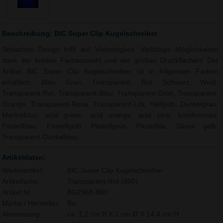
Beschreibung: BIC Super Clip Kugelschreiber
Stylisches Design trifft auf Vielseitigkeit. Vielfältige Möglichkeiten
dank der breiten Farbauswahl und der großen Druckflächen! Der
Artikel BIC Super Clip Kugelschreiber ist in folgenden Farben
erhältlich: Blau, Grau, Transparent, Rot, Schwarz, Weiß,
Transparent-Rot, Transparent-Blau, Transparent-Grün, Transparent-
Orange, Transparent-Rosa, Transparent-Lila, Hellgelb, Dunkelgrau,
Marineblau, acid green, acid orange, acid pink, korallenrosa,
Pastellblau, Pastellgelb, Pastellgrün, Pastelllila, Säure gelb,
Transparent-Dunkelblau.
Artikeldaten:
Werbeartikel:
BIC Super Clip Kugelschreiber
Artikelfarbe:
Transparent-Rot (800)
Artikel Nr.:
BG2968-800
Marke / Hersteller:
Bic
Abmessung:
ca. 1,2 cm B X 1 cm Ø X 14,4 cm H