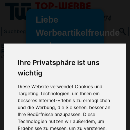
Liebe
Werbeartikelfreunde
und -
BIC Super Clip Kugelschreiber, Transparent-
wir sind wieder für Sie da
Rot
freundinnen,
(Art.-Nr.:
BG2968-800
)
Ihre Privatsphäre ist uns
Seit dem 11. Januar 2022 haben
wichtig
wir unsere aktiven Geschäfte an
die Firma Advertika übergeben.
Diese Website verwendet Cookies und
Ab sofort können Sie sich bei
Targeting Technologien, um Ihnen ein
Anfragen und Bestellungen
besseres Internet-Erlebnis zu ermöglichen
vertrauensvoll an Ihre neuen
und die Werbung, die Sie sehen, besser an
Werbemittel-Experten Christian
Ihre Bedürfnisse anzupassen. Diese
Walter und Nico Vieira wenden.
Technologien nutzen wir außerdem, um
Ergebnisse zu messen, um zu verstehen,