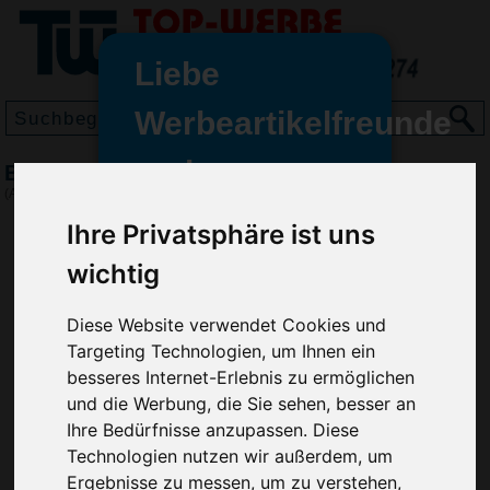
Liebe
Werbeartikelfreunde
und -
BIC Super Clip Kugelschreiber, Marineblau
wir sind wieder für Sie da
(Art.-Nr.:
BG2968-237
)
freundinnen,
Ihre Privatsphäre ist uns
Seit dem 11. Januar 2022 haben
wichtig
wir unsere aktiven Geschäfte an
die Firma Advertika übergeben.
Diese Website verwendet Cookies und
Ab sofort können Sie sich bei
Targeting Technologien, um Ihnen ein
Anfragen und Bestellungen
besseres Internet-Erlebnis zu ermöglichen
vertrauensvoll an Ihre neuen
und die Werbung, die Sie sehen, besser an
Werbemittel-Experten Christian
Ihre Bedürfnisse anzupassen. Diese
Walter und Nico Vieira wenden.
Technologien nutzen wir außerdem, um
Ergebnisse zu messen, um zu verstehen,