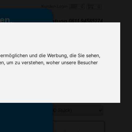
0
0
Kunden Login
en,
€ 0,86
ringung ab:
alle Preise zzgl. MwSt.
 ermöglichen und die Werbung, die Sie sehen,
en, um zu verstehen, woher unsere Besucher
hnelle Preiskalkulation
geben.
emittel-Experten
r info@advertika.de.
ebot