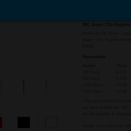
In den
Auf
Warenkorb
Merk
BIC Super Clip Kugelsc
Bedruckt mit Ihrem Logo 
Super Clip Kugelschreibe
Erfolg.
Preistabelle
Anzahl
Preis
250 Stück
€ 0,97
500 Stück
€ 0,93
1.000 Stück
€ 0,90
2.500 Stück
€ 0,86
* Die genannten Preise si
auf dem Schaft des BIC S
pro Druckfarbe & -position
Preise ohne Aufdruck ode