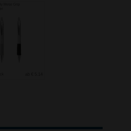
y Metal Grip
er
uck
ab € 5.14