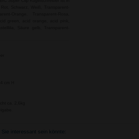
IC Super Clip Kugelschreiber ist in
, Rot, Schwarz, Weiß, Transparent-
arent-Orange, Transparent-Rosa,
cid green, acid orange, acid pink,
astelllila, Säure gelb, Transparent-
ber
,4 cm H
cht ca. 2,6kg
igabe.
 Sie interessant sein könnte: