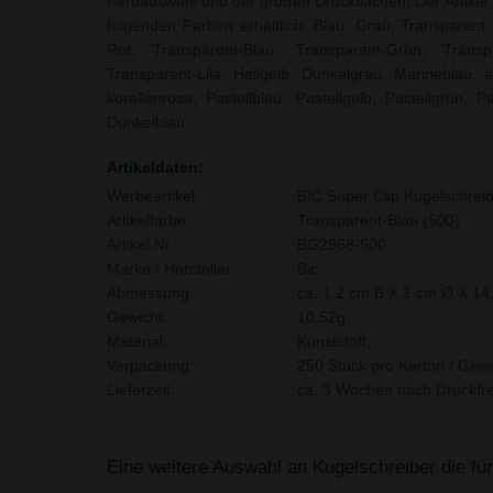
Farbauswahl und der großen Druckflächen! Der Artikel B
folgenden Farben erhältlich: Blau, Grau, Transparent
Rot, Transparent-Blau, Transparent-Grün, Transp
Transparent-Lila, Hellgelb, Dunkelgrau, Marineblau, a
korallenrosa, Pastellblau, Pastellgelb, Pastellgrün, P
Dunkelblau.
Artikeldaten:
Werbeartikel:
BIC Super Clip Kugelschrei
Artikelfarbe:
Transparent-Blau (500)
Artikel Nr.:
BG2968-500
Marke / Hersteller:
Bic
Abmessung:
ca. 1,2 cm B X 1 cm Ø X 14
Gewicht:
10,52g
Material:
Kunststoff,
Verpackung:
250 Stück pro Karton / Gewi
Lieferzeit:
ca. 3 Wochen nach Druckfre
Eine weitere Auswahl an Kugelschreiber die für