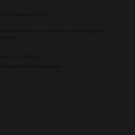
s € 0,97 Netto pro Stück**
rtikelupdates kann es eventuell zu Abweichungen bei
t kommen.
k (max. 20 x 40 mm)
ns für weitere Druckmöglichkeiten.