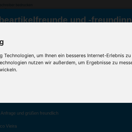
schreiber bedrucken
hreiber
beartikelfreunde und -freundinn
 Super Clip Kugelschreiber, Transparent-Blau
ig
Inklusive Werbeanb
sparent-Blau
ür Sie da
GRATIS Versand (D)
 Technologien, um Ihnen ein besseres Internet-Erlebnis zu
 Technologien nutzen wir außerdem, um Ergebnisse zu mess
Sc
022 haben wir unsere aktiven Geschäfte an die Firma Advertika über
wickeln.
ich bei Anfragen und Bestellungen vertrauensvoll an Ihre neuen Werb
Artikelfarbe:
ico Vieira wenden.
Menge:
Montag bis Freitag zwischen 8 und 18 Uhr unter 0611 94 585 2749 ode
Veredelung:
e Anfrage und grüßen freundlich
co Vieira
Kostenloses Ang