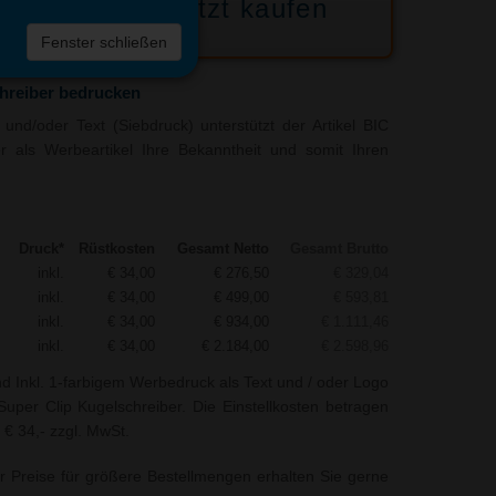
Jetzt kaufen
 die
Fenster schließen
liste
hreiber bedrucken
und/oder Text (Siebdruck) unterstützt der Artikel BIC
r als Werbeartikel Ihre Bekanntheit und somit Ihren
Druck*
Rüstkosten
Gesamt Netto
Gesamt Brutto
inkl.
€ 34,00
€ 276,50
€ 329,04
inkl.
€ 34,00
€ 499,00
€ 593,81
inkl.
€ 34,00
€ 934,00
€ 1.111,46
inkl.
€ 34,00
€ 2.184,00
€ 2.598,96
nd Inkl. 1-farbigem Werbedruck als Text und / oder Logo
uper Clip Kugelschreiber. Die Einstellkosten betragen
 € 34,- zzgl. MwSt.
r Preise für größere Bestellmengen erhalten Sie gerne