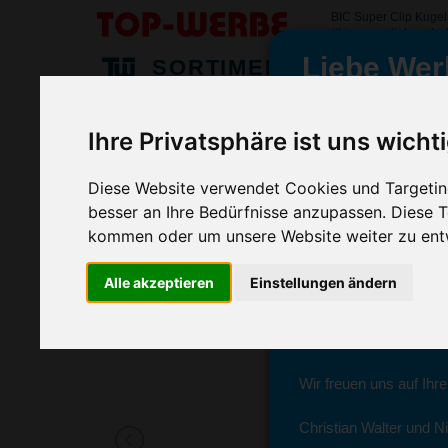
BIC Super Clip Kugel
#bicsuperclipkugelsc
Liebe Wer
SORTIMENT
>
>
>
Startseite
Kugelschreiber & Stifte
Kugelschreiber
BIC
Ihre Privatsphäre ist uns wicht
BIC Super Clip Kugelschreiber, Tran
wir sind wieder f
(Art.-Nr.:
BG2968-500
)
Diese Website verwendet Cookies und Targeting
besser an Ihre Bedürfnisse anzupassen. Diese
Seit dem 11. Januar 2
kommen oder um unsere Website weiter zu ent
Ab sofort können Sie s
Alle akzeptieren
Einstellungen ändern
Christian Walter und N
Sie erreichen sie von 
Wir freuen uns auf Ihr
Christian Walter und Ni