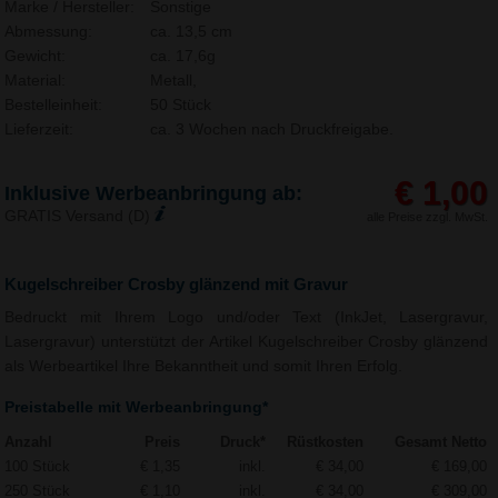
Marke / Hersteller:
Sonstige
Abmessung:
ca. 13,5 cm
Gewicht:
ca. 17,6g
Material:
Metall,
Bestelleinheit:
50 Stück
Lieferzeit:
ca. 3 Wochen nach Druckfreigabe.
€ 1,00
Inklusive Werbeanbringung ab:
GRATIS Versand (D)
alle Preise zzgl. MwSt.
Kugelschreiber Crosby glänzend mit Gravur
Bedruckt mit Ihrem Logo und/oder Text (InkJet, Lasergravur,
Lasergravur) unterstützt der Artikel Kugelschreiber Crosby glänzend
als Werbeartikel Ihre Bekanntheit und somit Ihren Erfolg.
Preistabelle mit Werbeanbringung*
Anzahl
Preis
Druck*
Rüstkosten
Gesamt Netto
100 Stück
€ 1,35
inkl.
€ 34,00
€ 169,00
250 Stück
€ 1,10
inkl.
€ 34,00
€ 309,00