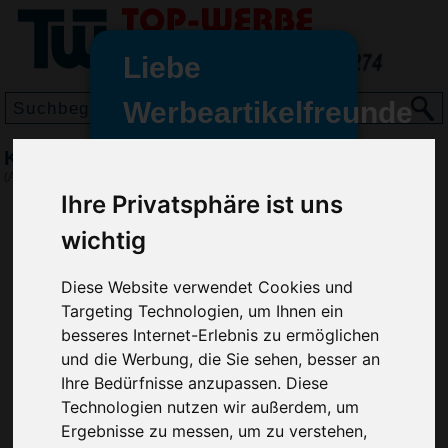
Liebe
Werbeartikelfreunde
und -
Kugelschreiber Crosby glänzend
wir sind wieder für Sie da
(Art.-Nr.:
GE2163
)
freundinnen,
Ihre Privatsphäre ist uns
Seit dem 11. Januar 2022 haben
wichtig
wir unsere aktiven Geschäfte an
die Firma Advertika übergeben.
Diese Website verwendet Cookies und
Targeting Technologien, um Ihnen ein
Ab sofort können Sie sich bei
besseres Internet-Erlebnis zu ermöglichen
Anfragen und Bestellungen
und die Werbung, die Sie sehen, besser an
vertrauensvoll an Ihre neuen
Ihre Bedürfnisse anzupassen. Diese
Werbemittel-Experten Christian
Technologien nutzen wir außerdem, um
Walter und Nico Vieira wenden.
Ergebnisse zu messen, um zu verstehen,