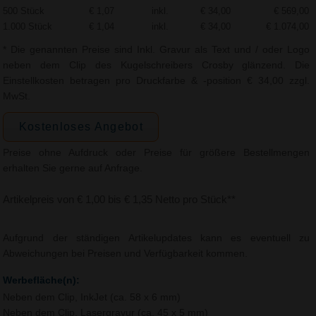
500 Stück
€ 1,07
inkl.
€ 34,00
€ 569,00
1.000 Stück
€ 1,04
inkl.
€ 34,00
€ 1.074,00
* Die genannten Preise sind Inkl. Gravur als Text und / oder Logo
neben dem Clip des Kugelschreibers Crosby glänzend. Die
Einstellkosten betragen pro Druckfarbe & -position € 34,00 zzgl.
MwSt.
Kostenloses Angebot
Preise ohne Aufdruck oder Preise für größere Bestellmengen
erhalten Sie gerne auf Anfrage.
Artikelpreis von € 1,00 bis € 1,35 Netto pro Stück**
Aufgrund der ständigen Artikelupdates kann es eventuell zu
Abweichungen bei Preisen und Verfügbarkeit kommen.
Werbefläche(n):
Neben dem Clip, InkJet (ca. 58 x 6 mm)
Neben dem Clip, Lasergravur (ca. 45 x 5 mm)