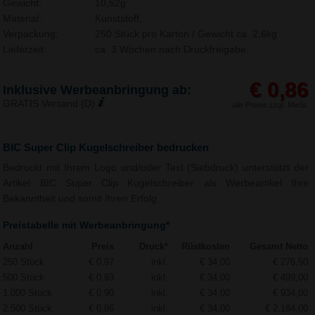
Gewicht:
10,52g
Material:
Kunststoff,
Verpackung:
250 Stück pro Karton / Gewicht ca. 2,6kg
Lieferzeit:
ca. 3 Wochen nach Druckfreigabe.
€ 0,86
Inklusive Werbeanbringung ab:
GRATIS Versand (D)
alle Preise zzgl. MwSt.
BIC Super Clip Kugelschreiber bedrucken
Bedruckt mit Ihrem Logo und/oder Text (Siebdruck) unterstützt der
Artikel BIC Super Clip Kugelschreiber als Werbeartikel Ihre
Bekanntheit und somit Ihren Erfolg.
Preistabelle mit Werbeanbringung*
Anzahl
Preis
Druck*
Rüstkosten
Gesamt Netto
250 Stück
€ 0,97
inkl.
€ 34,00
€ 276,50
500 Stück
€ 0,93
inkl.
€ 34,00
€ 499,00
1.000 Stück
€ 0,90
inkl.
€ 34,00
€ 934,00
2.500 Stück
€ 0,86
inkl.
€ 34,00
€ 2.184,00