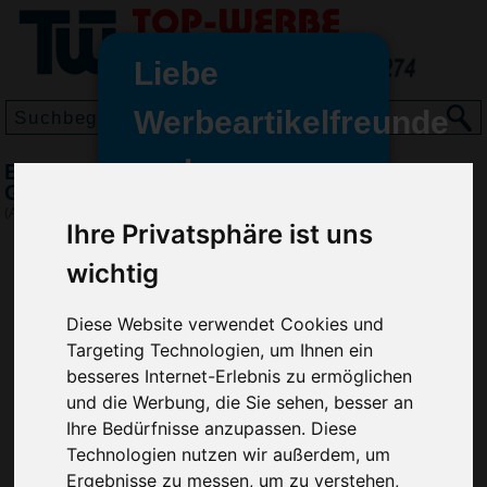
Liebe
Werbeartikelfreunde
und -
BIC Super Clip Kugelschreiber, Transparent-
wir sind wieder für Sie da
Grün
freundinnen,
(Art.-Nr.:
BG2968-400
)
Ihre Privatsphäre ist uns
Seit dem 11. Januar 2022 haben
wichtig
wir unsere aktiven Geschäfte an
die Firma Advertika übergeben.
Diese Website verwendet Cookies und
Ab sofort können Sie sich bei
Targeting Technologien, um Ihnen ein
Anfragen und Bestellungen
besseres Internet-Erlebnis zu ermöglichen
vertrauensvoll an Ihre neuen
und die Werbung, die Sie sehen, besser an
Werbemittel-Experten Christian
Ihre Bedürfnisse anzupassen. Diese
Walter und Nico Vieira wenden.
Technologien nutzen wir außerdem, um
Ergebnisse zu messen, um zu verstehen,