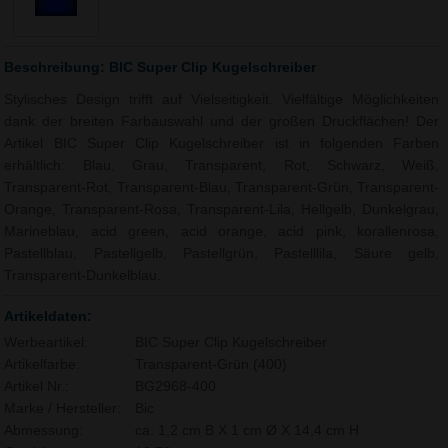
Beschreibung: BIC Super Clip Kugelschreiber
Stylisches Design trifft auf Vielseitigkeit. Vielfältige Möglichkeiten
dank der breiten Farbauswahl und der großen Druckflächen! Der
Artikel BIC Super Clip Kugelschreiber ist in folgenden Farben
erhältlich: Blau, Grau, Transparent, Rot, Schwarz, Weiß,
Transparent-Rot, Transparent-Blau, Transparent-Grün, Transparent-
Orange, Transparent-Rosa, Transparent-Lila, Hellgelb, Dunkelgrau,
Marineblau, acid green, acid orange, acid pink, korallenrosa,
Pastellblau, Pastellgelb, Pastellgrün, Pastelllila, Säure gelb,
Transparent-Dunkelblau.
Artikeldaten:
Werbeartikel:
BIC Super Clip Kugelschreiber
Artikelfarbe:
Transparent-Grün (400)
Artikel Nr.:
BG2968-400
Marke / Hersteller:
Bic
Abmessung:
ca. 1,2 cm B X 1 cm Ø X 14,4 cm H