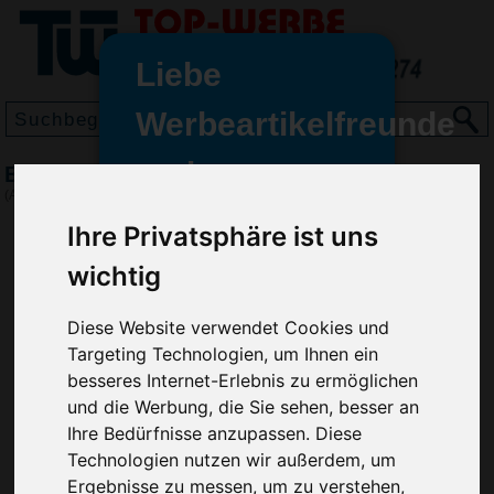
Liebe
Werbeartikelfreunde
und -
BIC Super Clip Kugelschreiber, Weiß
wir sind wieder für Sie da
(Art.-Nr.:
BG2968-002
)
freundinnen,
Ihre Privatsphäre ist uns
Seit dem 11. Januar 2022 haben
wichtig
wir unsere aktiven Geschäfte an
die Firma Advertika übergeben.
Diese Website verwendet Cookies und
Ab sofort können Sie sich bei
Targeting Technologien, um Ihnen ein
Anfragen und Bestellungen
besseres Internet-Erlebnis zu ermöglichen
vertrauensvoll an Ihre neuen
und die Werbung, die Sie sehen, besser an
Werbemittel-Experten Christian
Ihre Bedürfnisse anzupassen. Diese
Walter und Nico Vieira wenden.
Technologien nutzen wir außerdem, um
Ergebnisse zu messen, um zu verstehen,