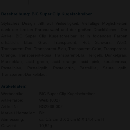
Beschreibung: BIC Super Clip Kugelschreiber
Stylisches Design trifft auf Vielseitigkeit. Vielfältige Möglichkeiten
dank der breiten Farbauswahl und der großen Druckflächen! Der
Artikel BIC Super Clip Kugelschreiber ist in folgenden Farben
erhältlich: Blau, Grau, Transparent, Rot, Schwarz, Weiß,
Transparent-Rot, Transparent-Blau, Transparent-Grün, Transparent-
Orange, Transparent-Rosa, Transparent-Lila, Hellgelb, Dunkelgrau,
Marineblau, acid green, acid orange, acid pink, korallenrosa,
Pastellblau, Pastellgelb, Pastellgrün, Pastelllila, Säure gelb,
Transparent-Dunkelblau.
Artikeldaten:
Werbeartikel:
BIC Super Clip Kugelschreiber
Artikelfarbe:
Weiß (002)
Artikel Nr.:
BG2968-002
Marke / Hersteller:
Bic
Abmessung:
ca. 1,2 cm B X 1 cm Ø X 14,4 cm H
Gewicht:
10,52g