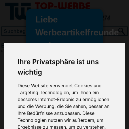
Liebe
Werbeartikelfreunde
und -
BIC Super Clip Kugelschreiber, Transparent
wir sind wieder für Sie da
(Art.-Nr.:
BG2968-200
)
freundinnen,
Ihre Privatsphäre ist uns
Seit dem 11. Januar 2022 haben
wichtig
wir unsere aktiven Geschäfte an
die Firma Advertika übergeben.
Diese Website verwendet Cookies und
Ab sofort können Sie sich bei
Targeting Technologien, um Ihnen ein
Anfragen und Bestellungen
besseres Internet-Erlebnis zu ermöglichen
vertrauensvoll an Ihre neuen
und die Werbung, die Sie sehen, besser an
Werbemittel-Experten Christian
Ihre Bedürfnisse anzupassen. Diese
Walter und Nico Vieira wenden.
Technologien nutzen wir außerdem, um
Ergebnisse zu messen, um zu verstehen,