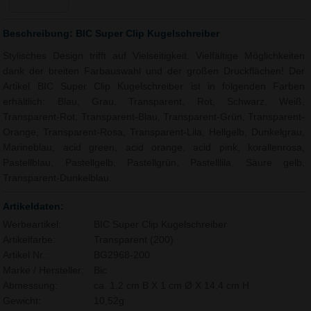
Beschreibung: BIC Super Clip Kugelschreiber
Stylisches Design trifft auf Vielseitigkeit. Vielfältige Möglichkeiten
dank der breiten Farbauswahl und der großen Druckflächen! Der
Artikel BIC Super Clip Kugelschreiber ist in folgenden Farben
erhältlich: Blau, Grau, Transparent, Rot, Schwarz, Weiß,
Transparent-Rot, Transparent-Blau, Transparent-Grün, Transparent-
Orange, Transparent-Rosa, Transparent-Lila, Hellgelb, Dunkelgrau,
Marineblau, acid green, acid orange, acid pink, korallenrosa,
Pastellblau, Pastellgelb, Pastellgrün, Pastelllila, Säure gelb,
Transparent-Dunkelblau.
Artikeldaten:
Werbeartikel:
BIC Super Clip Kugelschreiber
Artikelfarbe:
Transparent (200)
Artikel Nr.:
BG2968-200
Marke / Hersteller:
Bic
Abmessung:
ca. 1,2 cm B X 1 cm Ø X 14,4 cm H
Gewicht:
10,52g