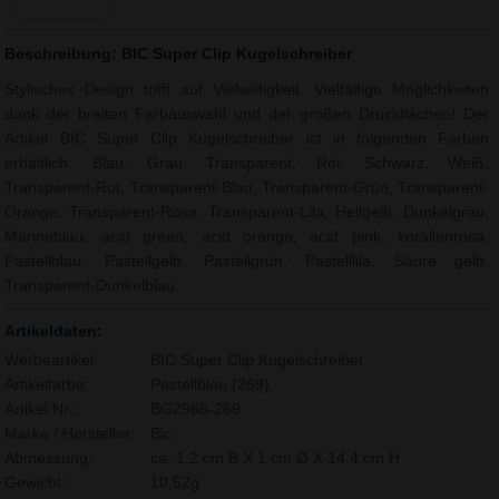
Beschreibung: BIC Super Clip Kugelschreiber
Stylisches Design trifft auf Vielseitigkeit. Vielfältige Möglichkeiten
dank der breiten Farbauswahl und der großen Druckflächen! Der
Artikel BIC Super Clip Kugelschreiber ist in folgenden Farben
erhältlich: Blau, Grau, Transparent, Rot, Schwarz, Weiß,
Transparent-Rot, Transparent-Blau, Transparent-Grün, Transparent-
Orange, Transparent-Rosa, Transparent-Lila, Hellgelb, Dunkelgrau,
Marineblau, acid green, acid orange, acid pink, korallenrosa,
Pastellblau, Pastellgelb, Pastellgrün, Pastelllila, Säure gelb,
Transparent-Dunkelblau.
Artikeldaten:
Werbeartikel:
BIC Super Clip Kugelschreiber
Artikelfarbe:
Pastellblau (269)
Artikel Nr.:
BG2968-269
Marke / Hersteller:
Bic
Abmessung:
ca. 1,2 cm B X 1 cm Ø X 14,4 cm H
Gewicht:
10,52g