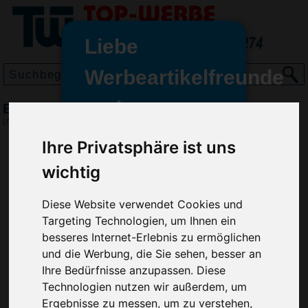
Liebe
Werbeartikelfreunde
und -
BIC Super Clip Kugelschreiber, Pastellblau
wir sind wieder für Sie da
(Art.-Nr.:
BG2968-269
)
freundinnen,
Ihre Privatsphäre ist uns
Seit dem 11. Januar 2022 haben
wichtig
wir unsere aktiven Geschäfte an
die Firma Advertika übergeben.
Diese Website verwendet Cookies und
Ab sofort können Sie sich bei
Targeting Technologien, um Ihnen ein
Anfragen und Bestellungen
besseres Internet-Erlebnis zu ermöglichen
vertrauensvoll an Ihre neuen
und die Werbung, die Sie sehen, besser an
Werbemittel-Experten Christian
Ihre Bedürfnisse anzupassen. Diese
Walter und Nico Vieira wenden.
Technologien nutzen wir außerdem, um
Ergebnisse zu messen, um zu verstehen,