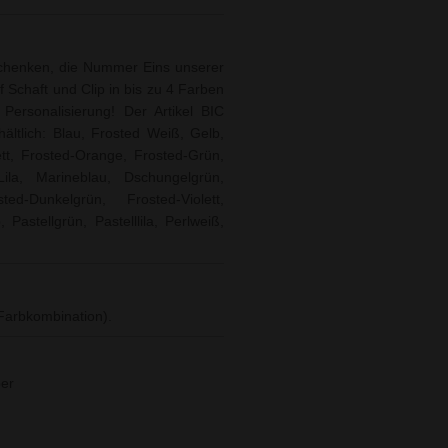
chenken, die Nummer Eins unserer
f Schaft und Clip in bis zu 4 Farben
ersonalisierung! Der Artikel BIC
ältlich: Blau, Frosted Weiß, Gelb,
tt, Frosted-Orange, Frosted-Grün,
Lila, Marineblau, Dschungelgrün,
ed-Dunkelgrün, Frosted-Violett,
 Pastellgrün, Pastelllila, Perlweiß,
 Farbkombination).
ber