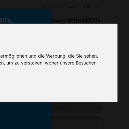
0
0
Kunden Login
en,
€ 0,47
ringung ab:
alle Preise zzgl. MwSt.
 ermöglichen und die Werbung, die Sie sehen,
en, um zu verstehen, woher unsere Besucher
hnelle Preiskalkulation
geben.
emittel-Experten
r info@advertika.de.
ebot