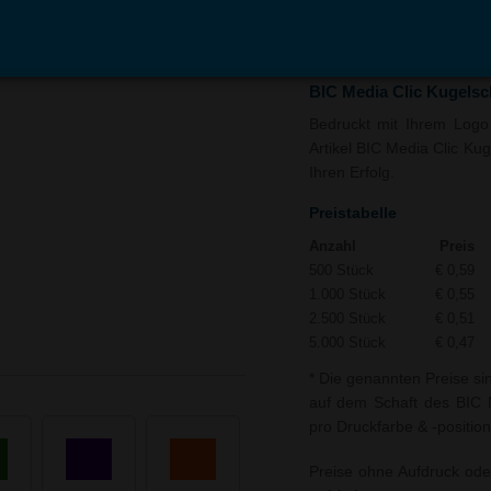
In den
Auf
Warenkorb
Merk
BIC Media Clic Kugelsc
Bedruckt mit Ihrem Logo 
Artikel BIC Media Clic Kug
Ihren Erfolg.
Preistabelle
Anzahl
Preis
500 Stück
€ 0,59
1.000 Stück
€ 0,55
2.500 Stück
€ 0,51
5.000 Stück
€ 0,47
* Die genannten Preise si
auf dem Schaft des BIC M
pro Druckfarbe & -position
Preise ohne Aufdruck ode