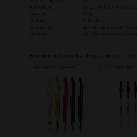
Marke / Hersteller:
Bic
Abmessung:
ca. 1,3 cm B X 0,9 cm Ø X 
Gewicht:
8,2g
Material:
Kunststoff,
Verpackung:
500 Stück pro Karton / Gewi
Lieferzeit:
ca. 3 Wochen nach Druckfre
Eine weitere Auswahl an Kugelschreiber die für
Kugelschreiber HAVANNA
BIC Style Kugelsch