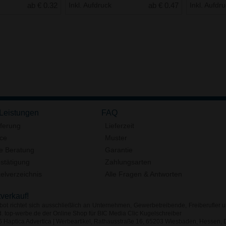
ab € 0.32
Inkl. Aufdruck
ab € 0.47
Inkl. Aufdr
 Leistungen
FAQ
eferung
Lieferzeit
ice
Muster
e Beratung
Garantie
stätigung
Zahlungsarten
elverzeichnis
Alle Fragen & Antworten
tverkauf!
ot richtet sich ausschließlich an Unternehmen, Gewerbetreibende, Freiberufler u
d. top-werbe.de der Online Shop für BIC Media Clic Kugelschreiber
Haptica Advertica | Werbeartikel, Rathausstraße 16, 65203 Wiesbaden, Hessen, D