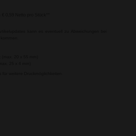
s € 0,59 Netto pro Stück**
rtikelupdates kann es eventuell zu Abweichungen bei
t kommen.
k (max. 20 x 55 mm)
(max. 25 x 4 mm)
ns für weitere Druckmöglichkeiten.