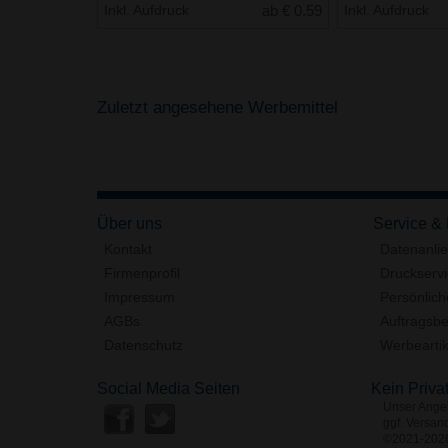
Inkl. Aufdruck
ab € 0.59
Inkl. Aufdruck
Zuletzt angesehene Werbemittel
Über uns
Service &
Kontakt
Datenanli
Firmenprofil
Druckserv
Impressum
Persönlich
AGBs
Auftragsbe
Datenschutz
Werbeartik
Social Media Seiten
Kein Priva
Unser Angeb
ggf. Versan
©2021-2026 