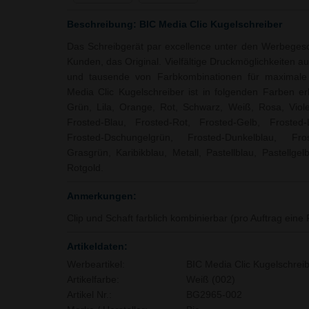
Beschreibung: BIC Media Clic Kugelschreiber
Das Schreibgerät par excellence unter den Werbeges
Kunden, das Original. Vielfältige Druckmöglichkeiten au
und tausende von Farbkombinationen für maximale P
Media Clic Kugelschreiber ist in folgenden Farben erh
Grün, Lila, Orange, Rot, Schwarz, Weiß, Rosa, Viole
Frosted-Blau, Frosted-Rot, Frosted-Gelb, Frosted-
Frosted-Dschungelgrün, Frosted-Dunkelblau, Frost
Grasgrün, Karibikblau, Metall, Pastellblau, Pastellgelb,
Rotgold.
Anmerkungen:
Clip und Schaft farblich kombinierbar (pro Auftrag eine
Artikeldaten:
Werbeartikel:
BIC Media Clic Kugelschrei
Artikelfarbe:
Weiß (002)
Artikel Nr.:
BG2965-002