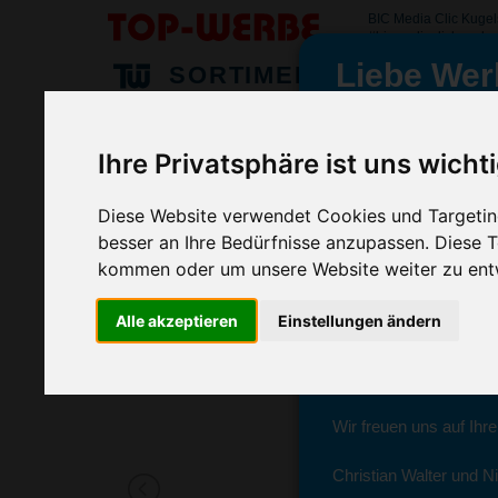
BIC Media Clic Kugel
#bicmediaclickugelsc
Liebe Wer
SORTIMENT
>
>
>
Startseite
Kugelschreiber & Stifte
Kugelschreiber
BIC
Ihre Privatsphäre ist uns wicht
BIC Media Clic Kugelschreiber, Weiß
wir sind wieder f
(Art.-Nr.:
BG2965-002
)
Diese Website verwendet Cookies und Targeting
besser an Ihre Bedürfnisse anzupassen. Diese
Seit dem 11. Januar 2
kommen oder um unsere Website weiter zu ent
Ab sofort können Sie s
Alle akzeptieren
Einstellungen ändern
Christian Walter und N
Sie erreichen sie von 
Wir freuen uns auf Ihr
Christian Walter und Ni