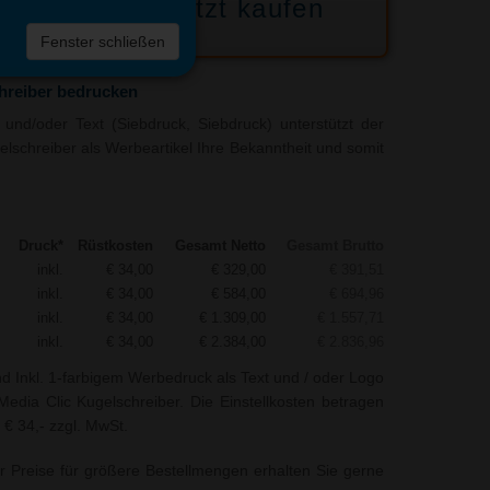
Jetzt kaufen
 die
Fenster schließen
liste
hreiber bedrucken
und/oder Text (Siebdruck, Siebdruck) unterstützt der
elschreiber als Werbeartikel Ihre Bekanntheit und somit
Druck*
Rüstkosten
Gesamt Netto
Gesamt Brutto
inkl.
€ 34,00
€ 329,00
€ 391,51
inkl.
€ 34,00
€ 584,00
€ 694,96
inkl.
€ 34,00
€ 1.309,00
€ 1.557,71
inkl.
€ 34,00
€ 2.384,00
€ 2.836,96
nd Inkl. 1-farbigem Werbedruck als Text und / oder Logo
edia Clic Kugelschreiber. Die Einstellkosten betragen
 € 34,- zzgl. MwSt.
r Preise für größere Bestellmengen erhalten Sie gerne