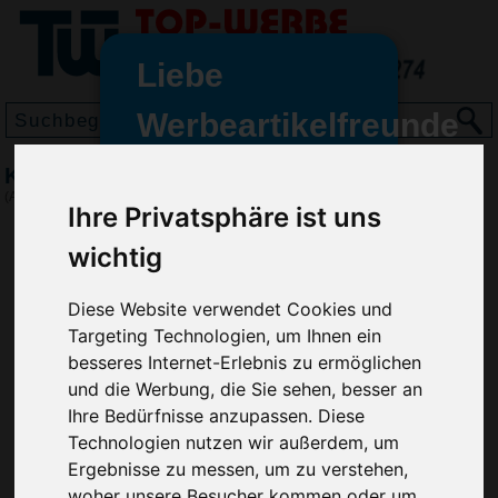
Liebe
Werbeartikelfreunde
und -
Kugelschreiber BASIC II
wir sind wieder für Sie da
(Art.-Nr.:
RP2840
)
Ihre Privatsphäre ist uns
freundinnen,
wichtig
Seit dem 11. Januar 2022 haben
wir unsere aktiven Geschäfte an
die Firma Advertika übergeben.
Diese Website verwendet Cookies und
Targeting Technologien, um Ihnen ein
Ab sofort können Sie sich bei
besseres Internet-Erlebnis zu ermöglichen
Anfragen und Bestellungen
und die Werbung, die Sie sehen, besser an
vertrauensvoll an Ihre neuen
Ihre Bedürfnisse anzupassen. Diese
Werbemittel-Experten Christian
Technologien nutzen wir außerdem, um
Walter und Nico Vieira wenden.
Ergebnisse zu messen, um zu verstehen,
woher unsere Besucher kommen oder um