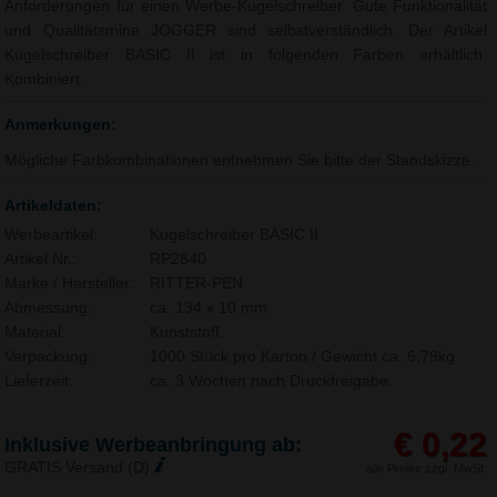
Anforderungen für einen Werbe-Kugelschreiber. Gute Funktionalität
und Qualitätsmine JOGGER sind selbstverständlich. Der Artikel
Kugelschreiber BASIC II ist in folgenden Farben erhältlich:
Kombiniert.
Anmerkungen:
Mögliche Farbkombinationen entnehmen Sie bitte der Standskizze.
Artikeldaten:
Werbeartikel:
Kugelschreiber BASIC II
Artikel Nr.:
RP2840
Marke / Hersteller:
RITTER-PEN
Abmessung:
ca. 134 x 10 mm
Material:
Kunststoff,
Verpackung:
1000 Stück pro Karton / Gewicht ca. 6,79kg
Lieferzeit:
ca. 3 Wochen nach Druckfreigabe.
€ 0,22
Inklusive Werbeanbringung ab:
GRATIS Versand (D)
alle Preise zzgl. MwSt.