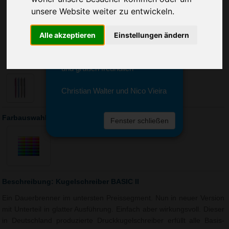
Sie erreichen sie von Montag bis
unsere Website weiter zu entwickeln.
Freitag zwischen 8 und 18 Uhr
unter 0611 94 585 2749 oder
info@advertika.de.
Alle akzeptieren
Einstellungen ändern
Wir freuen uns auf Ihre Anfrage
und grüßen freundlich
Christian Walter und Nico Vieira
Farbauswahl: Kugelschreiber BASIC II
Fenster schließen
Beschreibung: Kugelschreiber BASIC II
Ein Dauerbrenner im untersten Preissegment. Nun in neuer Version
mit Unterteil in glatter Ausführung. Einfach aber wirkungsvoll. Dieser
in Deutschland produzierte Druckkugelschreiber erfüllt alle Basis-