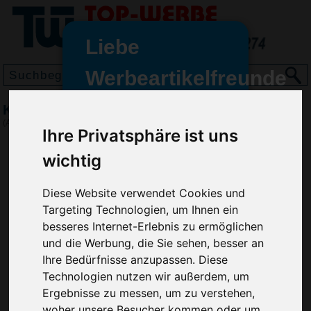
Liebe
Werbeartikelfreunde
und -
Kugelschreiber Hendrix
wir sind wieder für Sie da
(Art.-Nr.:
GE2509
)
Ihre Privatsphäre ist uns
freundinnen,
wichtig
Seit dem 11. Januar 2022 haben
wir unsere aktiven Geschäfte an
die Firma Advertika übergeben.
Diese Website verwendet Cookies und
Targeting Technologien, um Ihnen ein
Ab sofort können Sie sich bei
besseres Internet-Erlebnis zu ermöglichen
Anfragen und Bestellungen
und die Werbung, die Sie sehen, besser an
vertrauensvoll an Ihre neuen
Ihre Bedürfnisse anzupassen. Diese
Werbemittel-Experten Christian
Technologien nutzen wir außerdem, um
Walter und Nico Vieira wenden.
Ergebnisse zu messen, um zu verstehen,
woher unsere Besucher kommen oder um