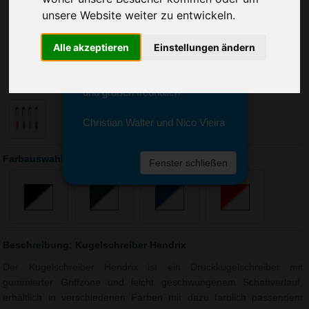
Sie erreichen sie von Montag bis
unsere Website weiter zu entwickeln.
Freitag zwischen 8 und 18 Uhr
unter 0611 94 585 2749 oder
info@advertika.de.
Alle akzeptieren
Einstellungen ändern
Wir freuen uns auf Ihre Anfrage
und grüßen freundlich
Christian Walter und Nico Vieira
Farbauswahl: Kugelschreiber Hendrix
Fenster schließen
Beschreibung: Kugelschreiber Hendrix
Der Kugelschreiber Hendrix ist ein Druckkugelschreiber mit
gummierter Griffzone und leicht geschwungenem Schaftverlauf,
erhältlich in verschiedenen Farben mit dazu farblich passendem