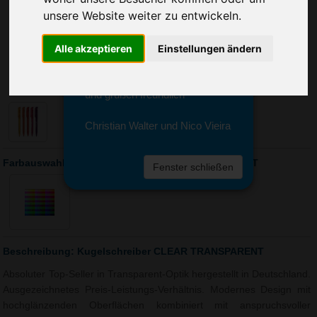
Sie erreichen sie von Montag bis
unsere Website weiter zu entwickeln.
Freitag zwischen 8 und 18 Uhr
unter 0611 94 585 2749 oder
info@advertika.de.
Alle akzeptieren
Einstellungen ändern
Wir freuen uns auf Ihre Anfrage
und grüßen freundlich
Christian Walter und Nico Vieira
Farbauswahl: Kugelschreiber CLEAR TRANSPARENT
Fenster schließen
Beschreibung: Kugelschreiber CLEAR TRANSPARENT
Absoluter Top-Seller in Transparent-Optik hergestellt in Deutschland.
Ausgezeichnetes Preis-Leistungs-Verhältnis. Modernes Design mit
hochglänzenden Oberflächen kombiniert mit anspruchsvoller