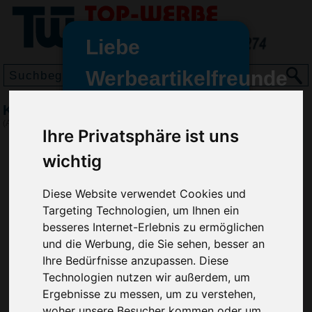
Liebe
Werbeartikelfreunde
und -
Kugelschreiber CLEAR TRANSPARENT
wir sind wieder für Sie da
(Art.-Nr.:
RP2824
)
Ihre Privatsphäre ist uns
freundinnen,
wichtig
Seit dem 11. Januar 2022 haben
wir unsere aktiven Geschäfte an
die Firma Advertika übergeben.
Diese Website verwendet Cookies und
Targeting Technologien, um Ihnen ein
Ab sofort können Sie sich bei
besseres Internet-Erlebnis zu ermöglichen
Anfragen und Bestellungen
und die Werbung, die Sie sehen, besser an
vertrauensvoll an Ihre neuen
Ihre Bedürfnisse anzupassen. Diese
Werbemittel-Experten Christian
Technologien nutzen wir außerdem, um
Walter und Nico Vieira wenden.
Ergebnisse zu messen, um zu verstehen,
woher unsere Besucher kommen oder um