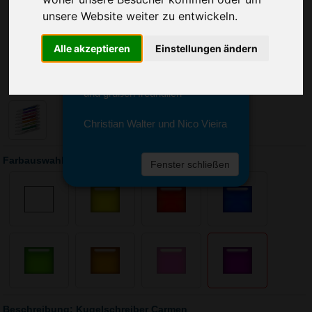
Sie erreichen sie von Montag bis
unsere Website weiter zu entwickeln.
Freitag zwischen 8 und 18 Uhr
unter 0611 94 585 2749 oder
info@advertika.de.
Alle akzeptieren
Einstellungen ändern
Wir freuen uns auf Ihre Anfrage
und grüßen freundlich
Christian Walter und Nico Vieira
Farbauswahl: Kugelschreiber Carmen
Fenster schließen
Beschreibung: Kugelschreiber Carmen