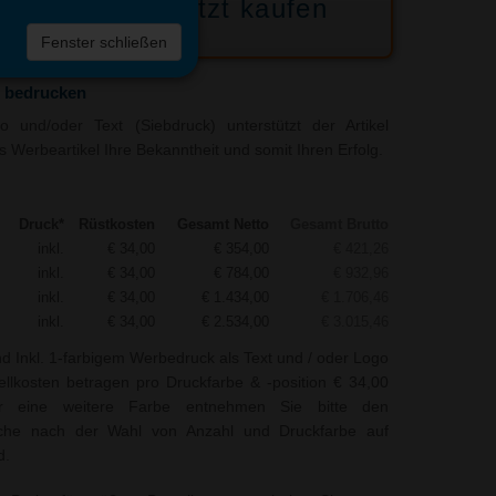
Jetzt kaufen
 die
Fenster schließen
liste
 bedrucken
 und/oder Text (Siebdruck) unterstützt der Artikel
 Werbeartikel Ihre Bekanntheit und somit Ihren Erfolg.
Druck*
Rüstkosten
Gesamt Netto
Gesamt Brutto
inkl.
€ 34,00
€ 354,00
€ 421,26
inkl.
€ 34,00
€ 784,00
€ 932,96
inkl.
€ 34,00
€ 1.434,00
€ 1.706,46
inkl.
€ 34,00
€ 2.534,00
€ 3.015,46
nd Inkl. 1-farbigem Werbedruck als Text und / oder Logo
tellkosten betragen pro Druckfarbe & -position € 34,00
ür eine weitere Farbe entnehmen Sie bitte den
elche nach der Wahl von Anzahl und Druckfarbe auf
d.