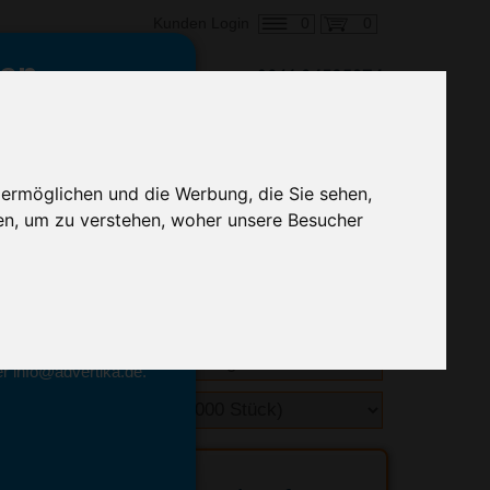
0
0
Kunden Login
en,
€ 0,23
ringung ab:
 ermöglichen und die Werbung, die Sie sehen,
alle Preise zzgl. MwSt.
en, um zu verstehen, woher unsere Besucher
hnelle Preiskalkulation
geben.
emittel-Experten
r info@advertika.de.
ebot