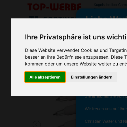
Kugelschreiber Car
#kugelschreibercarm
Liebe Wer
SORTIMENT
>
>
>
Startseite
Kugelschreiber & Stifte
Kugelschreiber
Kug
Ihre Privatsphäre ist uns wicht
Kugelschreiber Carmen, Transparen
wir sind wieder f
(Art.-Nr.:
3321-700
)
Diese Website verwendet Cookies und Targeting
besser an Ihre Bedürfnisse anzupassen. Diese
kommen oder um unsere Website weiter zu ent
Seit dem 11. Januar 2
Alle akzeptieren
Einstellungen ändern
Ab sofort können Sie s
Christian Walter und N
Sie erreichen sie von 
Wir freuen uns auf Ihr
Christian Walter und Ni