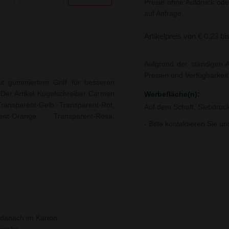
Preise ohne Aufdruck ode
auf Anfrage.
Artikelpreis von € 0,23 bi
Aufgrund der ständigen A
Preisen und Verfügbarkei
it gummiertem Griff für besseren
 Der Artikel Kugelschreiber Carmen
Werbefläche(n):
 Transparent-Gelb, Transparent-Rot,
Auf dem Schaft, Siebdruc
ent-Orange, Transparent-Rosa,
- Bitte kontaktieren Sie u
 danach im Karton