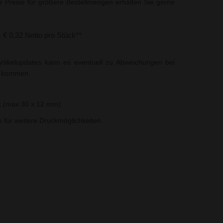
r Preise für größere Bestellmengen erhalten Sie gerne
s € 0,32 Netto pro Stück**
rtikelupdates kann es eventuell zu Abweichungen bei
t kommen.
k (max 30 x 12 mm)
ns für weitere Druckmöglichkeiten.