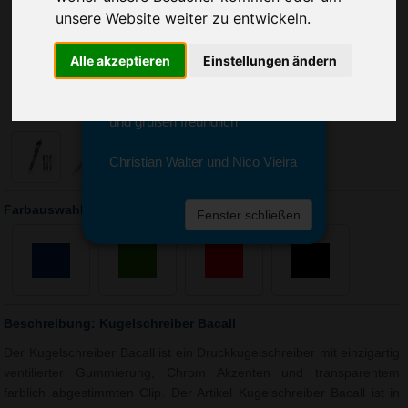
Sie erreichen sie von Montag bis
unsere Website weiter zu entwickeln.
Freitag zwischen 8 und 18 Uhr
unter 0611 94 585 2749 oder
Alle akzeptieren
Einstellungen ändern
info@advertika.de.
Wir freuen uns auf Ihre Anfrage
und grüßen freundlich
Christian Walter und Nico Vieira
Farbauswahl: Kugelschreiber Bacall
Fenster schließen
Beschreibung: Kugelschreiber Bacall
Der Kugelschreiber Bacall ist ein Druckkugelschreiber mit einzigartig
ventilierter Gummierung, Chrom Akzenten und transparentem
farblich abgestimmten Clip. Der Artikel Kugelschreiber Bacall ist in