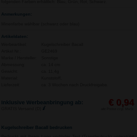
folgenden Farben erhältlich: Blau, Grün, Rot, Schwarz.
Anmerkungen:
Minenfarbe wählbar (schwarz oder blau)
Artikeldaten:
Werbeartikel:
Kugelschreiber Bacall
Artikel Nr.:
GE2469
Marke / Hersteller:
Sonstige
Abmessung:
ca. 14 cm
Gewicht:
ca. 11,4g
Material:
Kunststoff,
Lieferzeit:
ca. 3 Wochen nach Druckfreigabe.
€ 0,94
Inklusive Werbeanbringung ab:
GRATIS Versand (D)
alle Preise zzgl. MwSt.
Kugelschreiber Bacall bedrucken
Bedruckt mit Ihrem Logo und/oder Text (Transferdruck) unterstützt