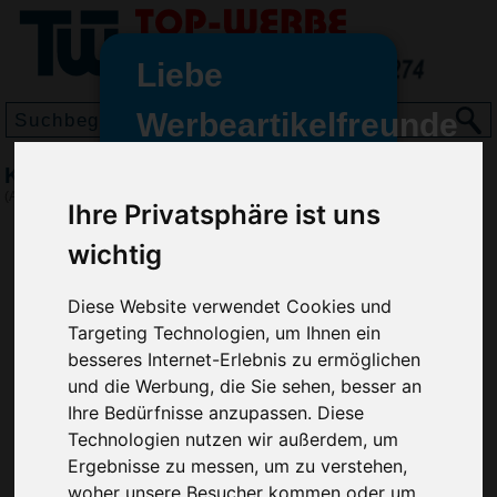
Liebe
Werbeartikelfreunde
und -
Kugelschreiber Bacall
wir sind wieder für Sie da
(Art.-Nr.:
GE2469
)
Ihre Privatsphäre ist uns
freundinnen,
wichtig
Seit dem 11. Januar 2022 haben
wir unsere aktiven Geschäfte an
die Firma Advertika übergeben.
Diese Website verwendet Cookies und
Targeting Technologien, um Ihnen ein
Ab sofort können Sie sich bei
besseres Internet-Erlebnis zu ermöglichen
Anfragen und Bestellungen
und die Werbung, die Sie sehen, besser an
vertrauensvoll an Ihre neuen
Ihre Bedürfnisse anzupassen. Diese
Werbemittel-Experten Christian
Technologien nutzen wir außerdem, um
Walter und Nico Vieira wenden.
Ergebnisse zu messen, um zu verstehen,
woher unsere Besucher kommen oder um