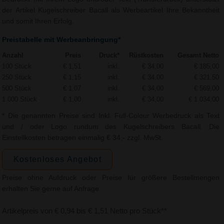
der Artikel Kugelschreiber Bacall als Werbeartikel Ihre Bekanntheit
und somit Ihren Erfolg.
Preistabelle mit Werbeanbringung*
Anzahl
Preis
Druck*
Rüstkosten
Gesamt Netto
100 Stück
€ 1,51
inkl.
€ 34,00
€ 185,00
250 Stück
€ 1,15
inkl.
€ 34,00
€ 321,50
500 Stück
€ 1,07
inkl.
€ 34,00
€ 569,00
1.000 Stück
€ 1,00
inkl.
€ 34,00
€ 1.034,00
* Die genannten Preise sind Inkl. Full-Colour Werbedruck als Text
und / oder Logo rundum des Kugelschreibers Bacall. Die
Einstellkosten betragen einmalig € 34,- zzgl. MwSt.
Kostenloses Angebot
Preise ohne Aufdruck oder Preise für größere Bestellmengen
erhalten Sie gerne auf Anfrage.
Artikelpreis von € 0,94 bis € 1,51 Netto pro Stück**