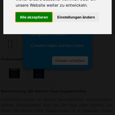
Sie erreichen sie von Montag bis
unsere Website weiter zu entwickeln.
Freitag zwischen 8 und 18 Uhr
unter 0611 94 585 2749 oder
Alle akzeptieren
Einstellungen ändern
info@advertika.de.
Wir freuen uns auf Ihre Anfrage
und grüßen freundlich
Christian Walter und Nico Vieira
Farbauswahl: BIC Atlantis Clear Kugelschreiber
Fenster schließen
Beschreibung: BIC Atlantis Clear Kugelschreiber
Komfortabel Design mit weicher Gummigriffzone. Geschmeidiges,
weiches Schreiberlebnis dank des BIC Easy Glide Systems. Der
Artikel BIC Atlantis Clear Kugelschreiber ist in folgenden Farben