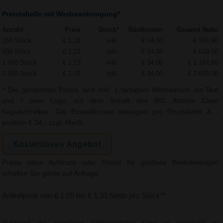
Preistabelle mit Werbeanbringung*
Anzahl
Preis
Druck*
Rüstkosten
Gesamt Netto
250 Stück
€ 1,33
inkl.
€ 34,00
€ 366,50
500 Stück
€ 1,21
inkl.
€ 34,00
€ 639,00
1.000 Stück
€ 1,13
inkl.
€ 34,00
€ 1.164,00
2.500 Stück
€ 1,05
inkl.
€ 34,00
€ 2.659,00
* Die genannten Preise sind Inkl. 1-farbigem Werbedruck als Text
und / oder Logo auf dem Schaft des BIC Atlantis Clear
Kugelschreiber. Die Einstellkosten betragen pro Druckfarbe & -
position € 34,- zzgl. MwSt.
Kostenloses Angebot
Preise ohne Aufdruck oder Preise für größere Bestellmengen
erhalten Sie gerne auf Anfrage.
Artikelpreis von € 1,05 bis € 1,33 Netto pro Stück**
Aufgrund der ständigen Artikelupdates kann es eventuell zu