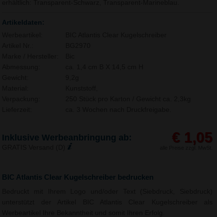
erhältlich: Transparent-Schwarz, Transparent-Marineblau.
Artikeldaten:
Werbeartikel:
BIC Atlantis Clear Kugelschreiber
Artikel Nr.:
BG2970
Marke / Hersteller:
Bic
Abmessung:
ca. 1,4 cm B X 14,5 cm H
Gewicht:
9,2g
Material:
Kunststoff,
Verpackung:
250 Stück pro Karton / Gewicht ca. 2,3kg
Lieferzeit:
ca. 3 Wochen nach Druckfreigabe.
€ 1,05
Inklusive Werbeanbringung ab:
GRATIS Versand (D)
alle Preise zzgl. MwSt.
BIC Atlantis Clear Kugelschreiber bedrucken
Bedruckt mit Ihrem Logo und/oder Text (Siebdruck, Siebdruck)
unterstützt der Artikel BIC Atlantis Clear Kugelschreiber als
Werbeartikel Ihre Bekanntheit und somit Ihren Erfolg.