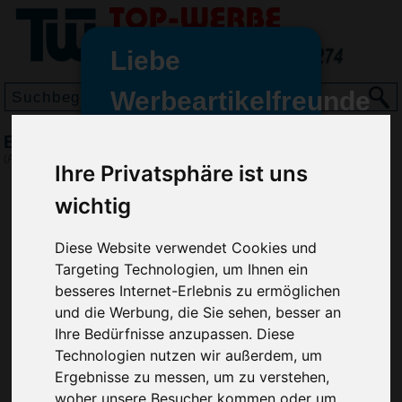
Liebe
Werbeartikelfreunde
und -
BIC Atlantis Clear Kugelschreiber
wir sind wieder für Sie da
(Art.-Nr.:
BG2970
)
Ihre Privatsphäre ist uns
freundinnen,
wichtig
Seit dem 11. Januar 2022 haben
wir unsere aktiven Geschäfte an
die Firma Advertika übergeben.
Diese Website verwendet Cookies und
Targeting Technologien, um Ihnen ein
Ab sofort können Sie sich bei
besseres Internet-Erlebnis zu ermöglichen
Anfragen und Bestellungen
und die Werbung, die Sie sehen, besser an
vertrauensvoll an Ihre neuen
Ihre Bedürfnisse anzupassen. Diese
Werbemittel-Experten Christian
Technologien nutzen wir außerdem, um
Walter und Nico Vieira wenden.
Ergebnisse zu messen, um zu verstehen,
woher unsere Besucher kommen oder um