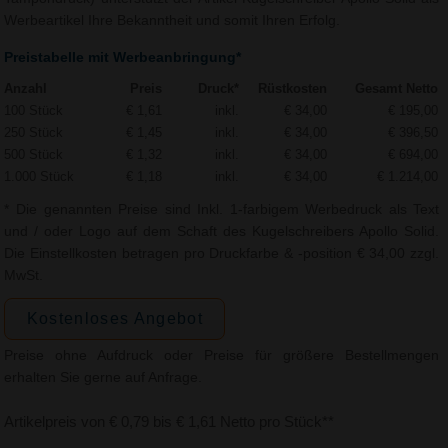
Werbeartikel Ihre Bekanntheit und somit Ihren Erfolg.
Preistabelle mit Werbeanbringung*
Anzahl
Preis
Druck*
Rüstkosten
Gesamt Netto
100 Stück
€ 1,61
inkl.
€ 34,00
€ 195,00
250 Stück
€ 1,45
inkl.
€ 34,00
€ 396,50
500 Stück
€ 1,32
inkl.
€ 34,00
€ 694,00
1.000 Stück
€ 1,18
inkl.
€ 34,00
€ 1.214,00
* Die genannten Preise sind Inkl. 1-farbigem Werbedruck als Text
und / oder Logo auf dem Schaft des Kugelschreibers Apollo Solid.
Die Einstellkosten betragen pro Druckfarbe & -position € 34,00 zzgl.
MwSt.
Kostenloses Angebot
Preise ohne Aufdruck oder Preise für größere Bestellmengen
erhalten Sie gerne auf Anfrage.
Artikelpreis von € 0,79 bis € 1,61 Netto pro Stück**