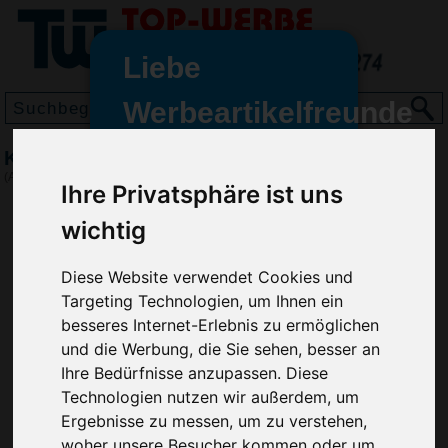
Liebe
Werbeartikelfreunde
und -
Kugelschreiber Apollo Solid
wir sind wieder für Sie da
(Art.-Nr.:
2525
)
Ihre Privatsphäre ist uns
freundinnen,
wichtig
Seit dem 11. Januar 2022 haben
wir unsere aktiven Geschäfte an
die Firma Advertika übergeben.
Diese Website verwendet Cookies und
Targeting Technologien, um Ihnen ein
Ab sofort können Sie sich bei
besseres Internet-Erlebnis zu ermöglichen
Anfragen und Bestellungen
und die Werbung, die Sie sehen, besser an
vertrauensvoll an Ihre neuen
Ihre Bedürfnisse anzupassen. Diese
Werbemittel-Experten Christian
Technologien nutzen wir außerdem, um
Walter und Nico Vieira wenden.
Ergebnisse zu messen, um zu verstehen,
woher unsere Besucher kommen oder um