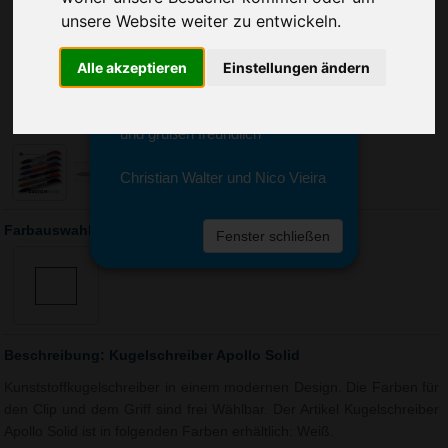
Sie erreichen sie von Montag bis
unsere Website weiter zu entwickeln.
Freitag zwischen 8 und 18 Uhr
unter 0611 94 585 2749 oder
Alle akzeptieren
Einstellungen ändern
info@advertika.de.
Wir freuen uns auf Ihre Anfrage
und grüßen freundlich
Christian Walter und Nico Vieira
Farbauswahl: Kugelschreiber Apollo Solid
Fenster schließen
Beschreibung: Kugelschreiber Apollo Solid
Kunststoffkugelschreiber in einem modernen Design. Die Farben für
den Clip und dem Griff sind frei Wählbar. Der Artikel Kugelschreiber
Apollo Solid ist in folgenden Farben erhältlich: Weiß.