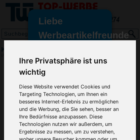
Liebe
Werbeartikelfreunde
und -
Kugelschreiber Kelly
wir sind wieder für Sie da
(Art.-Nr.:
GE3138
)
Ihre Privatsphäre ist uns
freundinnen,
wichtig
Seit dem 11. Januar 2022 haben
wir unsere aktiven Geschäfte an
die Firma Advertika übergeben.
Diese Website verwendet Cookies und
Targeting Technologien, um Ihnen ein
Ab sofort können Sie sich bei
besseres Internet-Erlebnis zu ermöglichen
Anfragen und Bestellungen
und die Werbung, die Sie sehen, besser an
vertrauensvoll an Ihre neuen
Ihre Bedürfnisse anzupassen. Diese
Werbemittel-Experten Christian
Technologien nutzen wir außerdem, um
Walter und Nico Vieira wenden.
Ergebnisse zu messen, um zu verstehen,
woher unsere Besucher kommen oder um