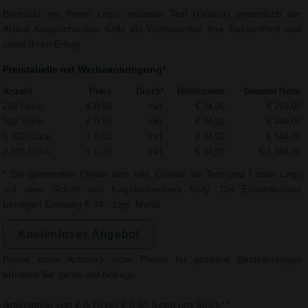
Bedruckt mit Ihrem Logo und/oder Text (Gravur) unterstützt der
Artikel Kugelschreiber Kelly als Werbeartikel Ihre Bekanntheit und
somit Ihren Erfolg.
Preistabelle mit Werbeanbringung*
Anzahl
Preis
Druck*
Rüstkosten
Gesamt Netto
250 Stück
€ 0,92
inkl.
€ 34,00
€ 264,00
500 Stück
€ 0,83
inkl.
€ 34,00
€ 449,00
1.000 Stück
€ 0,81
inkl.
€ 34,00
€ 844,00
2.500 Stück
€ 0,78
inkl.
€ 34,00
€ 1.984,00
* Die genannten Preise sind Inkl. Gravur als Text und / oder Logo
auf dem Schaft des Kugelschreibers Kelly. Die Einstellkosten
betragen Einmalig € 34,- zzgl. MwSt.
Kostenloses Angebot
Preise ohne Aufdruck oder Preise für größere Bestellmengen
erhalten Sie gerne auf Anfrage.
Artikelpreis von € 0,76 bis € 0,92 Netto pro Stück**