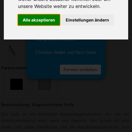
Sie erreichen sie von Montag bis
unsere Website weiter zu entwickeln.
Freitag zwischen 8 und 18 Uhr
unter 0611 94 585 2749 oder
Alle akzeptieren
Einstellungen ändern
info@advertika.de.
Wir freuen uns auf Ihre Anfrage
und grüßen freundlich
Christian Walter und Nico Vieira
Farbauswahl: Kugelschreiber Kelly
Fenster schließen
Beschreibung: Kugelschreiber Kelly
Der Kelly ist ein Kunststoff Kappenkugelschreiber, der wie ein
Metallschreibgerät wirkt, auch vom Gewicht. Sein Schaft hat eine
matte und glatte Oberfläche und die Ausstattungselemente sind