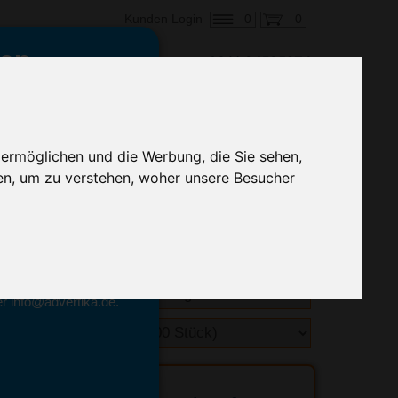
0
0
Kunden Login
en,
€ 0,87
ringung ab:
 ermöglichen und die Werbung, die Sie sehen,
alle Preise zzgl. MwSt.
en, um zu verstehen, woher unsere Besucher
hnelle Preiskalkulation
geben.
emittel-Experten
r info@advertika.de.
ebot