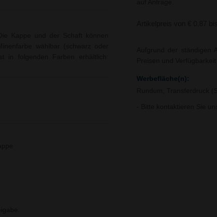
auf Anfrage.
Artikelpreis von € 0,87 bi
 Die Kappe und der Schaft können
 Minenfarbe wählbar (schwarz oder
Aufgrund der ständigen A
t in folgenden Farben erhältlich:
Preisen und Verfügbarkei
Werbefläche(n):
Rundum, Transferdruck (S
- Bitte kontaktieren Sie u
appe
igabe.