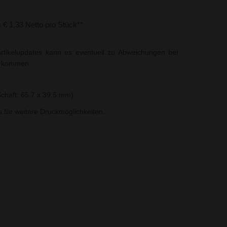
s € 1,33 Netto pro Stück**
rtikelupdates kann es eventuell zu Abweichungen bei
t kommen.
chaft: 65,7 x 39,5 mm)
ns für weitere Druckmöglichkeiten.