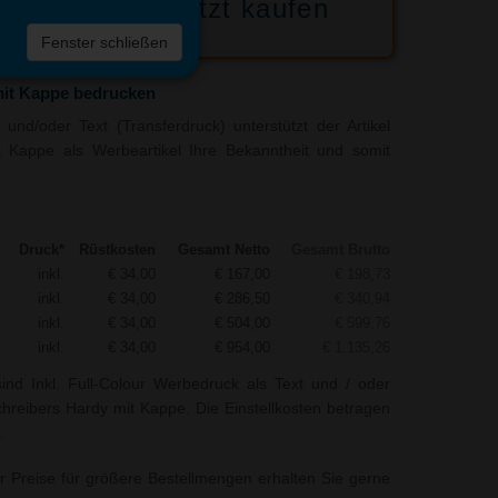
Jetzt kaufen
 die
Fenster schließen
liste
mit Kappe bedrucken
und/oder Text (Transferdruck) unterstützt der Artikel
t Kappe als Werbeartikel Ihre Bekanntheit und somit
Druck*
Rüstkosten
Gesamt Netto
Gesamt Brutto
inkl.
€ 34,00
€ 167,00
€ 198,73
inkl.
€ 34,00
€ 286,50
€ 340,94
inkl.
€ 34,00
€ 504,00
€ 599,76
inkl.
€ 34,00
€ 954,00
€ 1.135,26
ind Inkl. Full-Colour Werbedruck als Text und / oder
reibers Hardy mit Kappe. Die Einstellkosten betragen
.
r Preise für größere Bestellmengen erhalten Sie gerne