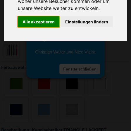
Sie erreichen sie von Montag bis
woher unsere Besucher kommen oder um
Freitag zwischen 8 und 18 Uhr
unsere Website weiter zu entwickeln.
unter 0611 94 585 2749 oder
info@advertika.de.
Alle akzeptieren
Einstellungen ändern
Wir freuen uns auf Ihre Anfrage
und grüßen freundlich
Christian Walter und Nico Vieira
Farbauswahl: Kugelschreiber TRIANGLE LACKIERT
Fenster schließen
Beschreibung: Kugelschreiber TRIANGLE LACKIERT