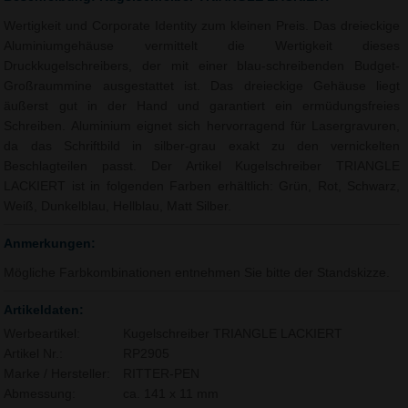
Wertigkeit und Corporate Identity zum kleinen Preis. Das dreieckige
Aluminiumgehäuse vermittelt die Wertigkeit dieses
Druckkugelschreibers, der mit einer blau-schreibenden Budget-
Großraummine ausgestattet ist. Das dreieckige Gehäuse liegt
äußerst gut in der Hand und garantiert ein ermüdungsfreies
Schreiben. Aluminium eignet sich hervorragend für Lasergravuren,
da das Schriftbild in silber-grau exakt zu den vernickelten
Beschlagteilen passt. Der Artikel Kugelschreiber TRIANGLE
LACKIERT ist in folgenden Farben erhältlich: Grün, Rot, Schwarz,
Weiß, Dunkelblau, Hellblau, Matt Silber.
Anmerkungen:
Mögliche Farbkombinationen entnehmen Sie bitte der Standskizze.
Artikeldaten:
Werbeartikel:
Kugelschreiber TRIANGLE LACKIERT
Artikel Nr.:
RP2905
Marke / Hersteller:
RITTER-PEN
Abmessung:
ca. 141 x 11 mm