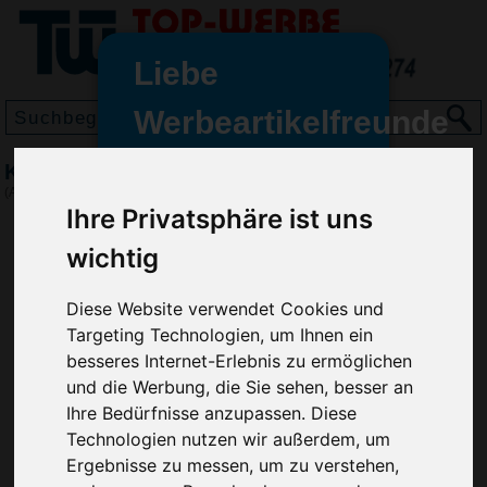
Liebe
Werbeartikelfreunde
und -
Kugelschreiber TRIANGLE LACKIERT
wir sind wieder für Sie da
(Art.-Nr.:
RP2905
)
freundinnen,
Ihre Privatsphäre ist uns
Seit dem 11. Januar 2022 haben
wichtig
wir unsere aktiven Geschäfte an
die Firma Advertika übergeben.
Diese Website verwendet Cookies und
Targeting Technologien, um Ihnen ein
Ab sofort können Sie sich bei
besseres Internet-Erlebnis zu ermöglichen
Anfragen und Bestellungen
und die Werbung, die Sie sehen, besser an
vertrauensvoll an Ihre neuen
Ihre Bedürfnisse anzupassen. Diese
Werbemittel-Experten Christian
Technologien nutzen wir außerdem, um
Walter und Nico Vieira wenden.
Ergebnisse zu messen, um zu verstehen,