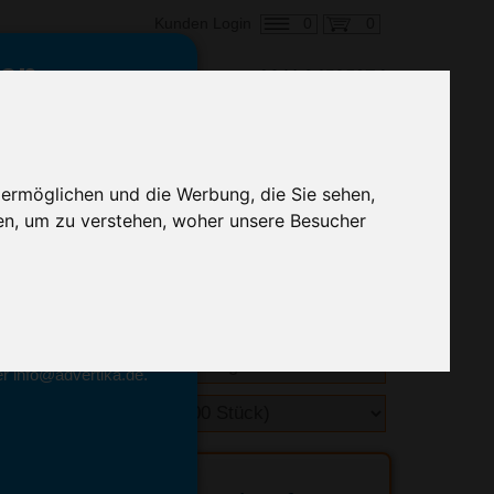
0
0
Kunden Login
en,
€ 0,33
ringung ab:
 ermöglichen und die Werbung, die Sie sehen,
alle Preise zzgl. MwSt.
en, um zu verstehen, woher unsere Besucher
hnelle Preiskalkulation
geben.
emittel-Experten
r info@advertika.de.
ebot