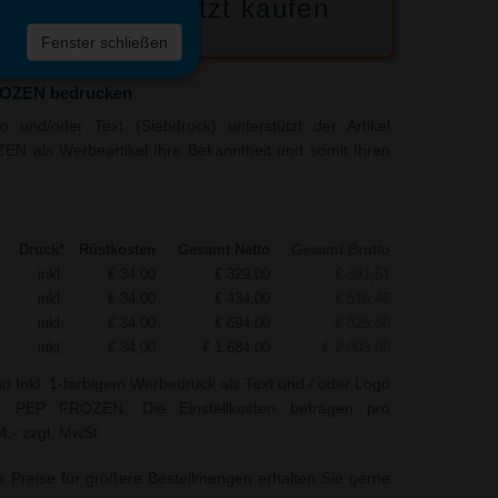
Jetzt kaufen
 die
Fenster schließen
liste
ROZEN bedrucken
 und/oder Text (Siebdruck) unterstützt der Artikel
N als Werbeartikel Ihre Bekanntheit und somit Ihren
Druck*
Rüstkosten
Gesamt Netto
Gesamt Brutto
inkl.
€ 34,00
€ 329,00
€ 391,51
inkl.
€ 34,00
€ 434,00
€ 516,46
inkl.
€ 34,00
€ 694,00
€ 825,86
inkl.
€ 34,00
€ 1.684,00
€ 2.003,96
nd Inkl. 1-farbigem Werbedruck als Text und / oder Logo
r PEP FROZEN. Die Einstellkosten betragen pro
4,- zzgl. MwSt.
r Preise für größere Bestellmengen erhalten Sie gerne