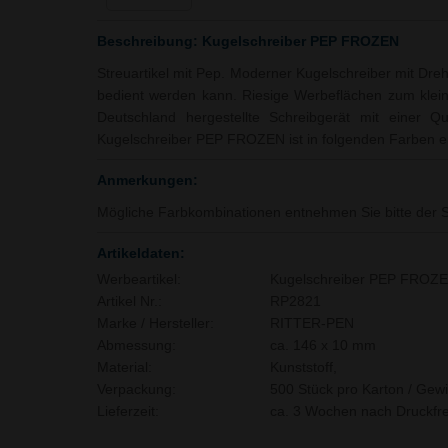
Beschreibung: Kugelschreiber PEP FROZEN
Streuartikel mit Pep. Moderner Kugelschreiber mit Dreh
bedient werden kann. Riesige Werbeflächen zum kleinen
Deutschland hergestellte Schreibgerät mit einer Qu
Kugelschreiber PEP FROZEN ist in folgenden Farben erh
Anmerkungen:
Mögliche Farbkombinationen entnehmen Sie bitte der S
Artikeldaten:
Werbeartikel:
Kugelschreiber PEP FROZ
Artikel Nr.:
RP2821
Marke / Hersteller:
RITTER-PEN
Abmessung:
ca. 146 x 10 mm
Material:
Kunststoff,
Verpackung:
500 Stück pro Karton / Gewi
Lieferzeit:
ca. 3 Wochen nach Druckfre