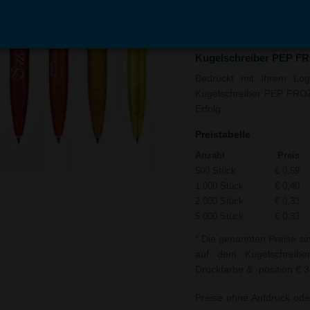
In den
Auf
Warenkorb
Merk
Kugelschreiber PEP F
Bedruckt mit Ihrem Logo
Kugelschreiber PEP FROZE
Erfolg.
Preistabelle
Anzahl
Preis
500 Stück
€ 0,59
1.000 Stück
€ 0,40
2.000 Stück
€ 0,33
5.000 Stück
€ 0,33
* Die genannten Preise si
auf dem Kugelschreibe
Druckfarbe & -position € 3
Preise ohne Aufdruck ode