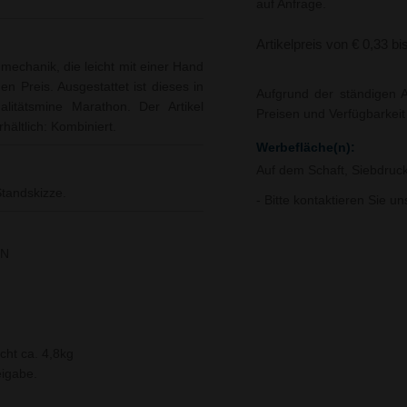
auf Anfrage.
Artikelpreis von € 0,33 bi
mechanik, die leicht mit einer Hand
 Preis. Ausgestattet ist dieses in
Aufgrund der ständigen A
alitätsmine Marathon. Der Artikel
Preisen und Verfügbarkei
ältlich: Kombiniert.
Werbefläche(n):
Auf dem Schaft, Siebdruc
tandskizze.
- Bitte kontaktieren Sie u
EN
cht ca. 4,8kg
igabe.