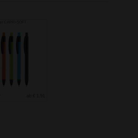
ber CAPRI-SOFT
r
ab € 1.91