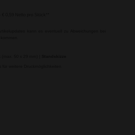
s € 0,59 Netto pro Stück**
rtikelupdates kann es eventuell zu Abweichungen bei
t kommen.
k (max. 50 x 29 mm)
|
Standskizze
ns für weitere Druckmöglichkeiten.