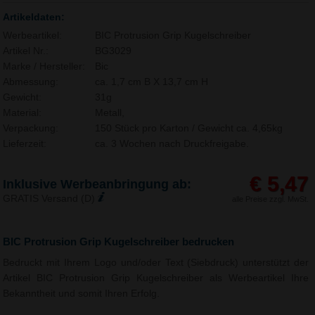
Artikeldaten:
Werbeartikel:
BIC Protrusion Grip Kugelschreiber
Artikel Nr.:
BG3029
Marke / Hersteller:
Bic
Abmessung:
ca. 1,7 cm B X 13,7 cm H
Gewicht:
31g
Material:
Metall,
Verpackung:
150 Stück pro Karton / Gewicht ca. 4,65kg
Lieferzeit:
ca. 3 Wochen nach Druckfreigabe.
€ 5,47
Inklusive Werbeanbringung ab:
GRATIS Versand (D)
alle Preise zzgl. MwSt.
BIC Protrusion Grip Kugelschreiber bedrucken
Bedruckt mit Ihrem Logo und/oder Text (Siebdruck) unterstützt der
Artikel BIC Protrusion Grip Kugelschreiber als Werbeartikel Ihre
Bekanntheit und somit Ihren Erfolg.