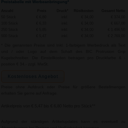
Preistabelle mit Werbeanbringung*
Anzahl
Preis
Druck*
Rüstkosten
Gesamt Netto
50 Stück
€ 6,80
inkl.
€ 34,00
€ 374,00
100 Stück
€ 6,33
inkl.
€ 34,00
€ 667,00
250 Stück
€ 5,85
inkl.
€ 34,00
€ 1.496,50
500 Stück
€ 5,47
inkl.
€ 34,00
€ 2.769,00
* Die genannten Preise sind Inkl. 1-farbigem Werbedruck als Text
und / oder Logo auf dem Schaft des BIC Protrusion Grip
Kugelschreiber. Die Einstellkosten betragen pro Druckfarbe & -
position € 34,- zzgl. MwSt.
Kostenloses Angebot
Preise ohne Aufdruck oder Preise für größere Bestellmengen
erhalten Sie gerne auf Anfrage.
Artikelpreis von € 5,47 bis € 6,80 Netto pro Stück**
Aufgrund der ständigen Artikelupdates kann es eventuell zu
Abweichungen bei Preisen und Verfügbarkeit kommen.