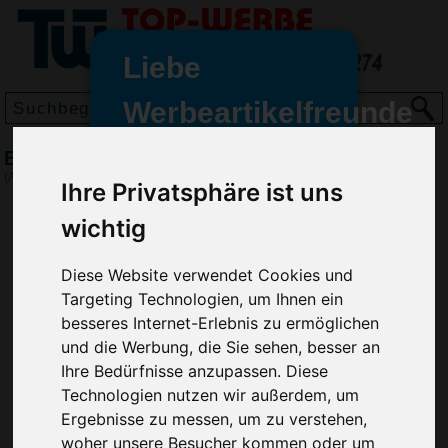
Liebe
Werbeartikelfreunde
und -
BIC Protrusion Grip Kugelschreiber
wir sind wieder für Sie da
(Art.-Nr.:
BG3029
)
Ihre Privatsphäre ist uns
freundinnen,
wichtig
Seit dem 11. Januar 2022 haben
wir unsere aktiven Geschäfte an
Diese Website verwendet Cookies und
die Firma Advertika übergeben.
Targeting Technologien, um Ihnen ein
Ab sofort können Sie sich bei
besseres Internet-Erlebnis zu ermöglichen
Anfragen und Bestellungen
und die Werbung, die Sie sehen, besser an
vertrauensvoll an Ihre neuen
Ihre Bedürfnisse anzupassen. Diese
Werbemittel-Experten Christian
Technologien nutzen wir außerdem, um
Walter und Nico Vieira wenden.
Ergebnisse zu messen, um zu verstehen,
woher unsere Besucher kommen oder um