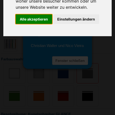
Sie erreichen sie von Montag bis
woher unsere Besucher kommen oder um
Freitag zwischen 8 und 18 Uhr
unsere Website weiter zu entwickeln.
unter 0611 94 585 2749 oder
info@advertika.de.
Alle akzeptieren
Einstellungen ändern
Wir freuen uns auf Ihre Anfrage
und grüßen freundlich
Christian Walter und Nico Vieira
Farbauswahl: Kugelschreiber GLANCE
Fenster schließen
Beschreibung: Kugelschreiber GLANCE