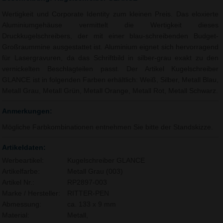
Wertigkeit und Corporate Identity zum kleinen Preis. Das eloxierte
Aluminiumgehäuse vermittelt die Wertigkeit dieses
Druckkugelschreibers, der mit einer blau-schreibenden Budget-
Großraummine ausgestattet ist. Aluminium eignet sich hervorragend
für Lasergravuren, da das Schriftbild in silber-grau exakt zu den
vernickelten Beschlagteilen passt. Der Artikel Kugelschreiber
GLANCE ist in folgenden Farben erhältlich: Weiß, Silber, Metall Blau,
Metall Grau, Metall Grün, Metall Orange, Metall Rot, Metall Schwarz.
Anmerkungen:
Mögliche Farbkombinationen entnehmen Sie bitte der Standskizze.
Artikeldaten:
Werbeartikel:
Kugelschreiber GLANCE
Artikelfarbe:
Metall Grau (003)
Artikel Nr.:
RP2897-003
Marke / Hersteller:
RITTER-PEN
Abmessung:
ca. 133 x 9 mm
Material:
Metall,