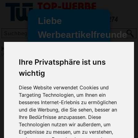
Liebe
Werbeartikelfreunde
und -
Kugelschreiber GLANCE, Metall Grau
wir sind wieder für Sie da
(Art.-Nr.:
RP2897-003
)
freundinnen,
Ihre Privatsphäre ist uns
Seit dem 11. Januar 2022 haben
wichtig
wir unsere aktiven Geschäfte an
die Firma Advertika übergeben.
Diese Website verwendet Cookies und
Targeting Technologien, um Ihnen ein
Ab sofort können Sie sich bei
besseres Internet-Erlebnis zu ermöglichen
Anfragen und Bestellungen
und die Werbung, die Sie sehen, besser an
vertrauensvoll an Ihre neuen
Ihre Bedürfnisse anzupassen. Diese
Werbemittel-Experten Christian
Technologien nutzen wir außerdem, um
Walter und Nico Vieira wenden.
Ergebnisse zu messen, um zu verstehen,