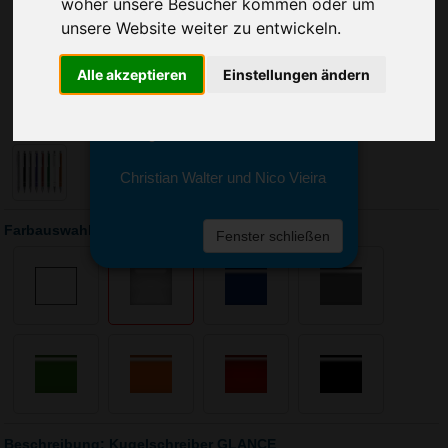
Sie erreichen sie von Montag bis
woher unsere Besucher kommen oder um
Freitag zwischen 8 und 18 Uhr
unsere Website weiter zu entwickeln.
unter 0611 94 585 2749 oder
info@advertika.de.
Alle akzeptieren
Einstellungen ändern
Wir freuen uns auf Ihre Anfrage
und grüßen freundlich
Christian Walter und Nico Vieira
Farbauswahl: Kugelschreiber GLANCE
Fenster schließen
Beschreibung: Kugelschreiber GLANCE