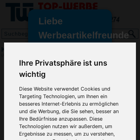
Liebe
Werbeartikelfreunde
und -
Kugelschreiber GLANCE, Silber
wir sind wieder für Sie da
(Art.-Nr.:
RP2897-032
)
freundinnen,
Ihre Privatsphäre ist uns
Seit dem 11. Januar 2022 haben
wichtig
wir unsere aktiven Geschäfte an
die Firma Advertika übergeben.
Diese Website verwendet Cookies und
Targeting Technologien, um Ihnen ein
Ab sofort können Sie sich bei
besseres Internet-Erlebnis zu ermöglichen
Anfragen und Bestellungen
und die Werbung, die Sie sehen, besser an
vertrauensvoll an Ihre neuen
Ihre Bedürfnisse anzupassen. Diese
Werbemittel-Experten Christian
Technologien nutzen wir außerdem, um
Walter und Nico Vieira wenden.
Ergebnisse zu messen, um zu verstehen,