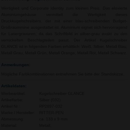
Wertigkeit und Corporate Identity zum kleinen Preis. Das eloxierte
Aluminiumgehäuse vermittelt die Wertigkeit dieses
Druckkugelschreibers, der mit einer blau-schreibenden Budget-
Großraummine ausgestattet ist. Aluminium eignet sich hervorragend
für Lasergravuren, da das Schriftbild in silber-grau exakt zu den
vernickelten Beschlagteilen passt. Der Artikel Kugelschreiber
GLANCE ist in folgenden Farben erhältlich: Weiß, Silber, Metall Blau,
Metall Grau, Metall Grün, Metall Orange, Metall Rot, Metall Schwarz.
Anmerkungen:
Mögliche Farbkombinationen entnehmen Sie bitte der Standskizze.
Artikeldaten:
Werbeartikel:
Kugelschreiber GLANCE
Artikelfarbe:
Silber (032)
Artikel Nr.:
RP2897-032
Marke / Hersteller:
RITTER-PEN
Abmessung:
ca. 133 x 9 mm
Material:
Metall,